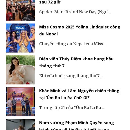
sau 72 giờ
Spider-Man: Brand New Day (Ngư...
Miss Cosmo 2025 Yolina Lindquist công
du Nepal
Chuyến công du Nepal của Miss ...
Diễn viên Thúy Diễm khoe bụng bầu
tháng thứ 7
Khi vừa bước sang tháng thứ 7 ...
Khắc Minh và Lâm Nguyễn chiến thắng
tại ‘Úm Ba La Ra Chữ Gì?’
Trong tập 21 của “Úm Ba La Ra ...
Nam vương Phạm Minh Quyền song
hành cùng võ thuật và thời trang