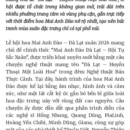
hội được tổ chức trong không gian mở, trải dài trên
nhiều phường trung tâm và vùng phụ cận, gắn trực tiếp
với thời điểm hoa Mai Anh Đào nở rộ nhất, tạo nên bức
tranh mùa xuân đặc trưng chỉ có tại phố núi.
Lễ hội hoa Mai Anh Đào – Đà Lạt xuân 2026 mang
chủ đề chính thức “Mai Anh Đào Đà Lạt – Hội Tụ
Sắc Xuân”, được triển khai xuyên suốt bằng một câu
chuyện nghệ thuật mang tên “Đà Lạt – Huyền
Thoại Một Loài Hoa” trong đêm Nghệ thuật Bán
Thực Cảnh. Tại đây, hành trình của hoa Mai Anh
Đào được kể lại bằng âm nhạc, hình ảnh và cảm
xúc, như một lát cắt ký ức gắn bó bền bỉ giữa loài
hoa đặc trưng này với vùng đất cao nguyên. Câu
chuyện ấy được dẫn dắt qua phần trình diễn của
các nghệ sĩ Hồng Nhung, Quang Dũng, PiaLinh,
Hoàng Yến Chibi, Minh Dũng, Giana, cùng sự góp
mặt của các nhà thiết kế Thuận Việt, Nguyễn Thiện