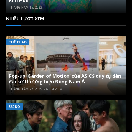
Kim Huệ
THÁNG NĂM 15, 2023
NHIỀU LƯỢT XEM
THỂ THAO
Pop-up ‘Garden of Motion’ của ASICS quy tụ dàn
đại sứ thương hiệu Đông Nam Á
THÁNG TÁM 27, 2025
- 6.064 VIEWS
360 ĐỘ