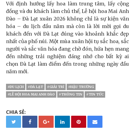
Với định hướng lấy hoa làm trung tâm, lấy cộng
đồng và du khách làm chủ thể, Lễ hội hoa Mai Anh
Đào – Đà Lạt xuân 2026 không chỉ là sự kiện văn
hóa – du lịch đầu năm mà còn là lời mời gọi du
khách đến với Đà Lạt đúng vào khoảnh khắc đẹp
nhất của phố núi. Một mùa xuân hội tụ sắc hoa, sắc
người và sắc văn hóa đang chờ đón, hứa hẹn mang
đến những trải nghiệm đáng nhớ cho bất kỳ ai
chọn Đà Lạt làm điểm đến trong những ngày đầu
năm mới.
#DU LỊCH
#ĐÀ LẠT
#GIẢI TRÍ
#HẬU TRƯỜNG
#LỄ HỘI HOA MAI ANH ĐÀO
#THÔNG TIN
#TIN TỨC
CHIA SẺ: