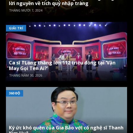
lời nguyền về tích quỷ nhập tràng
THÁNG MƯỜI 7, 2024
GIẢI TRÍ
Ca sĩ TLong thắng lớn 112 triệu đồng tại ‘Vận
May Gọi Tên Ai?’
THÁNG NĂM 30, 2026
360 ĐỘ
Ký ức khó quên của Gia Bảo với cố nghệ sĩ Thanh