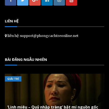
LIÊN HỆ
liên hệ: support@phongcachtreonline.net
BÀI ĐĂNG NGẪU NHIÊN
GIẢI TRÍ
‘Linh miêu – Quỷ nhập tràng’ bật mí nguồn gốc