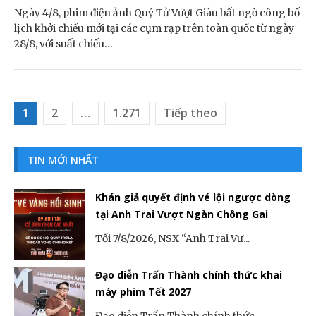
Ngày 4/8, phim điện ảnh Quý Tử Vượt Giàu bất ngờ công bố
lịch khởi chiếu mới tại các cụm rạp trên toàn quốc từ ngày
28/8, với suất chiếu…
1
2
…
1.271
Tiếp theo
Điều hướng bài viết
TIN MỚI NHẤT
Khán giả quyết định vé lội ngược dòng
tại Anh Trai Vượt Ngàn Chông Gai
Tối 7/8/2026, NSX “Anh Trai Vư...
Đạo diễn Trấn Thành chính thức khai
máy phim Tết 2027