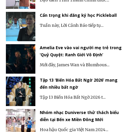
Đạo diễn Trấn Thành chính thức...
Cẩn trọng khi đăng ký học Pickleball
Tuần này, Lời Cảnh Báo tiếp tụ...
Amelia Eve vào vai người mẹ trẻ trong
‘Quỷ Quyệt: Ranh Giới Vô Định’
Mới đây, James Wan và Blumhous...
Tập 13 ‘Biến Hóa Bất Ngờ 2026’ mang
đến nhiều bất ngờ
Tập 13 Biến Hóa Bất Ngờ 2026 t...
Nhóm nhạc Duniverse thử thách biểu
diễn tại Bến xe Miền Đông Mới
Hoa hậu Quốc gia Việt Nam 2024...