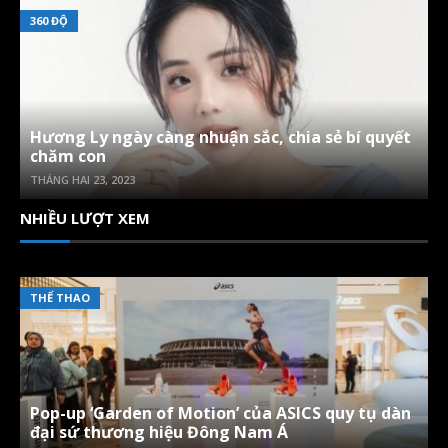
360 ĐỘ
Hương Ly ngày càng nhuận sắc, chia sẻ bí quyết
chăm con
THÁNG HAI 23, 2023
NHIỀU LƯỢT XEM
THỂ THAO
Pop-up ‘Garden of Motion’ của ASICS quy tụ dàn
đại sứ thương hiệu Đông Nam Á