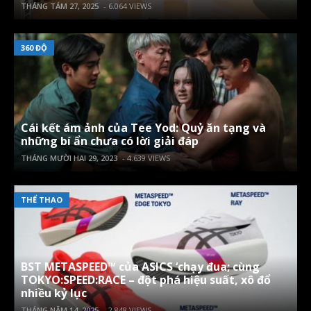
THÁNG TÁM 27, 2025
- 6.064 VIEWS
360 ĐỘ
Cái kết ám ảnh của Tee Yod: Quỷ ăn tạng và
những bí ẩn chưa có lời giải đáp
THÁNG MƯỜI HAI 29, 2023
- 4.639 VIEWS
THỂ THAO
BST METASPEED™ của ASICS ‘chạy đua; cùng
TOKYO:SPEED:RACE – đột phá hiệu suất, xô đổ
nhiều kỷ lục
THÁNG NĂM 14, 2025
- 2.848 VIEWS