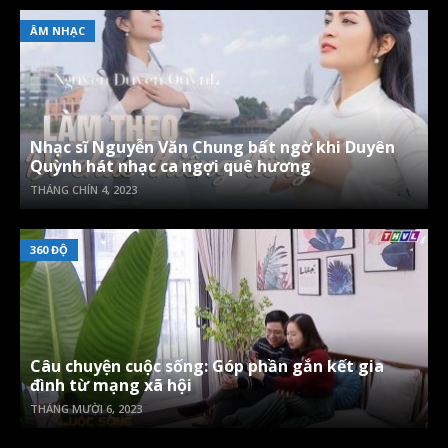
ÂM NHẠC
Nhạc sĩ Nguyễn Văn Chung bất ngờ khi Duyên
Quỳnh hát nhạc ca ngợi quê hương
THÁNG CHÍN 4, 2023
360 ĐỘ
Câu chuyện cuộc sống: Góp phần gắn kết gia
đình từ mạng xã hội
THÁNG MƯỜI 6, 2023