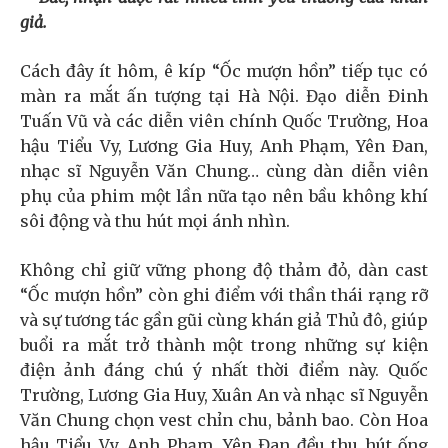
giả.
Cách đây ít hôm, ê kíp “Ốc mượn hồn” tiếp tục có
màn ra mắt ấn tượng tại Hà Nội. Đạo diễn Đinh
Tuấn Vũ và các diễn viên chính Quốc Trường, Hoa
hậu Tiểu Vy, Lương Gia Huy, Anh Phạm, Yên Đan,
nhạc sĩ Nguyễn Văn Chung… cùng dàn diễn viên
phụ của phim một lần nữa tạo nên bầu không khí
sôi động và thu hút mọi ánh nhìn.
Không chỉ giữ vững phong độ thảm đỏ, dàn cast
“Ốc mượn hồn” còn ghi điểm với thần thái rạng rỡ
và sự tương tác gần gũi cùng khán giả Thủ đô, giúp
buổi ra mắt trở thành một trong những sự kiện
điện ảnh đáng chú ý nhất thời điểm này. Quốc
Trường, Lương Gia Huy, Xuân An và nhạc sĩ Nguyễn
Văn Chung chọn vest chỉn chu, bảnh bao. Còn Hoa
hậu Tiểu Vy, Anh Phạm, Yên Đan đều thu hút ống