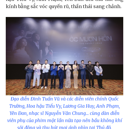
kính bằng sắc vóc quyến rũ, thần thái sang chảnh.
Đạo diễn Đinh Tuấn Vũ và các diễn viên chính Quốc
Trường, Hoa hậu Tiểu Vy, Lương Gia Huy, Anh Phạm,
Yên Đan, nhạc sĩ Nguyễn Văn Chung… cùng dàn diễn
viên phụ của phim một lần nữa tạo nên bầu không khí
sôi động và thu hút mọi ánh nhìn tại Thủ đô.