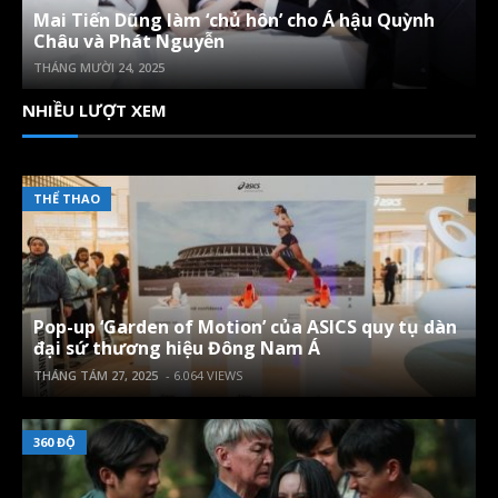
Mai Tiến Dũng làm ‘chủ hôn’ cho Á hậu Quỳnh
Châu và Phát Nguyễn
THÁNG MƯỜI 24, 2025
NHIỀU LƯỢT XEM
THỂ THAO
Pop-up ‘Garden of Motion’ của ASICS quy tụ dàn
đại sứ thương hiệu Đông Nam Á
THÁNG TÁM 27, 2025
- 6.064 VIEWS
360 ĐỘ