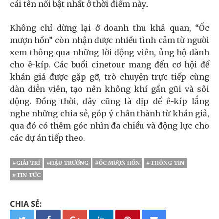
cái tên nổi bật nhất ở thời điểm này..
Không chỉ dừng lại ở doanh thu khả quan, “Ốc
mượn hồn” còn nhận được nhiều tình cảm từ người
xem thông qua những lời động viên, ủng hộ dành
cho ê-kíp. Các buổi cinetour mang đến cơ hội để
khán giả được gặp gỡ, trò chuyện trực tiếp cùng
dàn diễn viên, tạo nên không khí gần gũi và sôi
động. Đồng thời, đây cũng là dịp để ê-kíp lắng
nghe những chia sẻ, góp ý chân thành từ khán giả,
qua đó có thêm góc nhìn đa chiều và động lực cho
các dự án tiếp theo.
#GIẢI TRÍ
#HẬU TRƯỜNG
#ỐC MƯỢN HỒN
#THÔNG TIN
#TIN TỨC
CHIA SẺ: