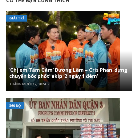
CÓ THỂ BẠN CŨNG THÍCH
GIẢI TRÍ
‘Chị em Tấm Cám’ Dương Lâm – Cris Phan ‘dựng
chuyện bóc phốt’ ekip ‘2 ngày 1 đêm’
THÁNG MƯỜI 12, 2024
360 ĐỘ