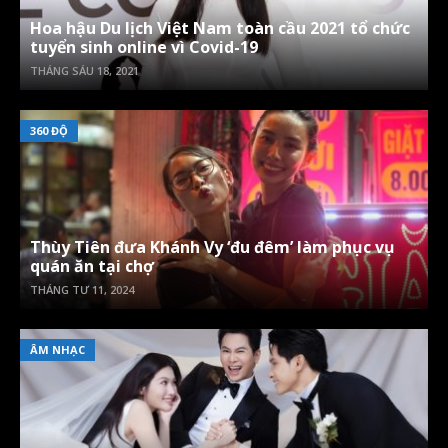
Hoa hậu Du lịch Việt Nam toàn cầu 2021 tổ chức
tuyển sinh online vì Covid-19
THÁNG SÁU 18, 2021
360 ĐỘ
Thùy Tiên đưa Khánh Vy ‘đu đêm’ làm phục vụ
quán ăn tại chợ
THÁNG TƯ 11, 2024
ÂM NHẠC