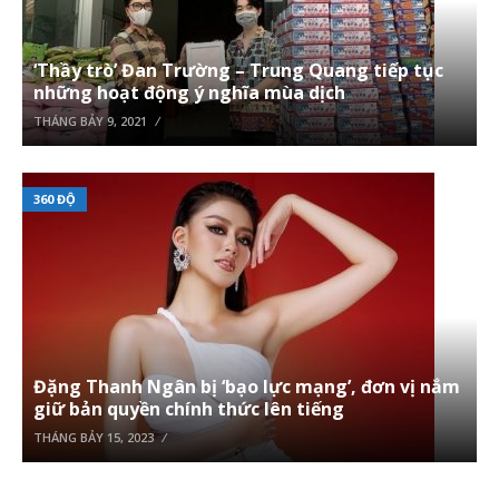
‘Thầy trò’ Đan Trường – Trung Quang tiếp tục
những hoạt động ý nghĩa mùa dịch
THÁNG BẢY 9, 2021
360 ĐỘ
Đặng Thanh Ngân bị ‘bạo lực mạng’, đơn vị nắm
giữ bản quyền chính thức lên tiếng
THÁNG BẢY 15, 2023