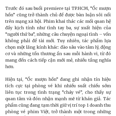
Trước đó sau buổi premiere tại TP.HCM, “Ốc mượn
hồn” cũng trở thành chủ đề được bàn luận sôi nổi
trên mạng xã hội. Phim khai thác các mối quan hệ
đầy kịch tính như tình tay ba, sự xuất hiện của
“người thứ ba”, những câu chuyện ngoại tình – vốn
không phải đề tài mới. Tuy nhiên, tác phẩm lựa
chọn một lăng kính khác: đào sâu vào tâm lý, động
cơ và những tổn thương ẩn sau mỗi hành vi, từ đó
mang đến cách tiếp cận mới mẻ, nhiều tầng nghĩa
hơn.
Hiện tại, “Ốc mượn hồn” đang ghi nhận tín hiệu
tích cực tại phòng vé khi nhiều suất chiếu sớm
liên tục trong tình trạng “cháy vé”, cho thấy sự
quan tâm và đón nhận mạnh mẽ từ khán giả. Tác
phẩm cũng đang tạm thời giữ vị trí top 1 doanh thu
phòng vé phim Việt, trở thành một trong những