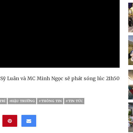
ĩ Sỹ Luân và MC Minh Ngọc sẽ phát sóng lúc 21h50
TRÍ
#HẬU TRƯỜNG
#THÔNG TIN
#TIN TỨC