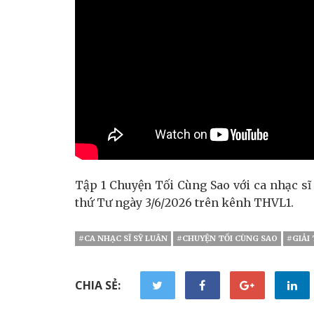
Tập 1 Chuyện Tối Cùng Sao với ca nhạc s
thứ Tư ngày 3/6/2026 trên kênh THVL1.
#CA NHẠC SĨ SỸ LUÂN
#CHUYỆN TỐI CÙNG SAO
#GIẢI 
CHIA SẺ: