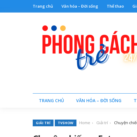
Trang chủ
Văn hóa – Đời sống
Thể thao
Gi
TRANG CHỦ
VĂN HÓA – ĐỜI SỐNG
T
Home
Giải trí
Chuyện chiế
GIẢI TRÍ
TVSHOW