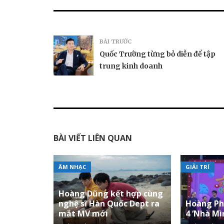
BÀI TRƯỚC
Quốc Trường từng bỏ diễn để tập
trung kinh doanh
BÀI VIẾT LIÊN QUAN
ÂM NHẠC
GIẢI TRÍ
Hoàng Dũng kết hợp cùng
nghệ sĩ Hàn Quốc Dept ra
Hoàng Phi
mắt MV mới
4 ‘Nhà Mì