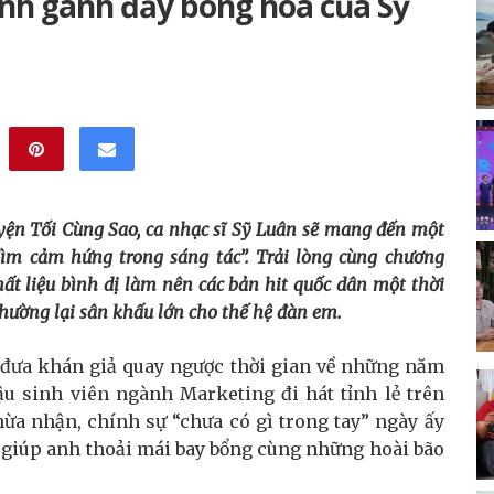
anh gánh đầy bóng hoa của Sỹ
ện Tối Cùng Sao, ca nhạc sĩ Sỹ Luân sẽ mang đến một
Tìm cảm hứng trong sáng tác”. Trải lòng cùng chương
ất liệu bình dị làm nên các bản hit quốc dân một thời
hường lại sân khấu lớn cho thế hệ đàn em.
đưa khán giả quay ngược thời gian về những năm
ậu sinh viên ngành Marketing đi hát tỉnh lẻ trên
ừa nhận, chính sự “chưa có gì trong tay” ngày ấy
, giúp anh thoải mái bay bổng cùng những hoài bão