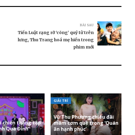
BÀI SAU
Tiến Luật rạng rỡ ‘cõng’ quý tử trên
lưng, Thu Trang hoá mẹ hiền trong
phim mới
GIẢI TRÍ
Vũ Thu Phương chiêu đãi
 chiến thắng tập
mâm cơm quê trong ‘Quán
nh Quá Đỉnh’
ăn hạnh phúc’