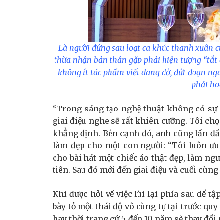
Là người đứng sau loạt ca khúc thanh xuân c
thừa nhận bản thân gặp phải hiện tượng “tắt 
không ít tác phẩm viết dang dở, đứt đoạn n
phải ho
“Trong sáng tạo nghệ thuật không có sự
giai điệu nghe sẽ rất khiên cưỡng. Tôi chọ
khẳng định. Bên cạnh đó, anh cũng lần đầu
làm đẹp cho một con người: “Tôi luôn ưu
cho bài hát một chiếc áo thật đẹp, làm ng
tiên. Sau đó mới đến giai điệu và cuối cùng 
Khi được hỏi về việc lùi lại phía sau để t
bày tỏ một thái độ vô cùng tự tại trước qu
hay thời trang cứ 5 đến 10 năm sẽ thay đổi 