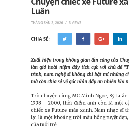
Chuyện chiếc xe Future x
Luân
THÁNG SÁU 2, 2026
3 VIEWS
CHIA SẺ:
Xuất hiện trong không gian ấm cúng của Chuy
làn gió hoài niệm đầy tích cực với chủ đề “
trình, nam nghệ sĩ không chỉ bật mí những ch
mà còn chia sẻ về góc nhìn đầy an nhiên khi n
Trò chuyện cùng MC Minh Ngọc, Sỹ Luân 
1998 – 2000, thời điểm anh còn là một c
chiếc xe Future màu xanh. Nam nhạc sĩ th
lại là một khoảng trời màu hồng tuyệt đẹp
của tuổi trẻ.