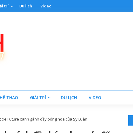
ải trí
Du lịch
Video
HỂ THAO
GIẢI TRÍ
DU LỊCH
VIDEO
c xe Future xanh gánh đầy bóng hoa của Sỹ Luân