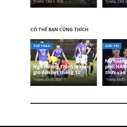
THÁNG TÁM 5, 2026
THÁNG TÁM 5,
CÓ THỂ BẠN CŨNG THÍCH
THỂ THAO
GIẢI TRÍ
Nữ hoàng
Ngô Hoàng Thịnh bị treo
phố: HAN
giò đến hết tháng 12
thức vào
THÁNG BA 25, 2021
THÁNG MƯỜI 2