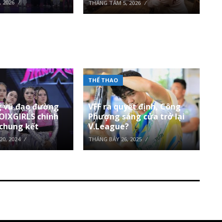
 2026
THÁNG TÁM 5, 2026
THỂ THAO
 vũ đạo đường
VFF ra quyết định, Công
OIXGIRLS chính
Phượng sáng cửa trở lại
 chung kết
V.League?
0, 2024
THÁNG BẢY 26, 2025