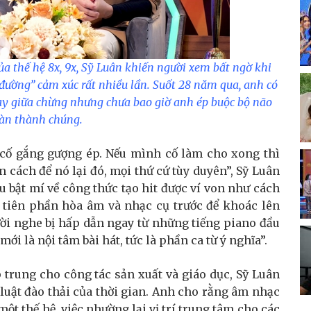
ủa thế hệ 8x, 9x, Sỹ Luân khiến người xem bất ngờ khi
đường” cảm xúc rất nhiều lần. Suốt 28 năm qua, anh có
gay giữa chừng nhưng chưa bao giờ anh ép buộc bộ não
àn thành chúng.
 cố gắng gượng ép. Nếu mình cố làm cho xong thì
n cách để nó lại đó, mọi thứ cứ tùy duyên”, Sỹ Luân
 bật mí về công thức tạo hit được ví von như cách
 tiên phần hòa âm và nhạc cụ trước để khoác lên
ười nghe bị hấp dẫn ngay từ những tiếng piano đầu
mới là nội tâm bài hát, tức là phần ca từ ý nghĩa”.
ập trung cho công tác sản xuất và giáo dục, Sỹ Luân
y luật đào thải của thời gian. Anh cho rằng âm nhạc
một thế hệ, việc nhường lại vị trí trung tâm cho các