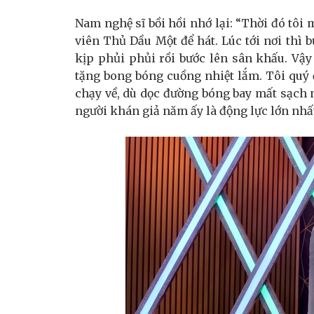
Nam nghệ sĩ bồi hồi nhớ lại: “Thời đó tôi
viên Thủ Dầu Một để hát. Lúc tới nơi thì 
kịp phủi phủi rồi bước lên sân khấu. Vậ
tặng bong bóng cuồng nhiệt lắm. Tôi quý đ
chạy về, dù dọc đường bóng bay mất sạch 
người khán giả năm ấy là động lực lớn nhất