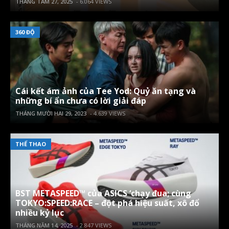
THÁNG TÁM 27, 2025
- 6.064 VIEWS
360 ĐỘ
Cái kết ám ảnh của Tee Yod: Quỷ ăn tạng và
những bí ẩn chưa có lời giải đáp
THÁNG MƯỜI HAI 29, 2023
- 4.639 VIEWS
THỂ THAO
BST METASPEED™ của ASICS ‘chạy đua; cùng
TOKYO:SPEED:RACE – đột phá hiệu suất, xô đổ
nhiều kỷ lục
THÁNG NĂM 14, 2025
- 2.847 VIEWS