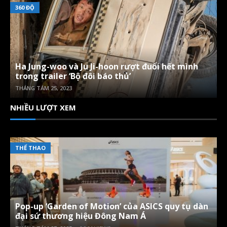
360 ĐỘ
Ha Jung-woo và Ju Ji-hoon rượt đuổi hết mình
trong trailer ‘Bộ đôi báo thủ’
THÁNG TÁM 25, 2023
NHIỀU LƯỢT XEM
THỂ THAO
Pop-up ‘Garden of Motion’ của ASICS quy tụ dàn
đại sứ thương hiệu Đông Nam Á