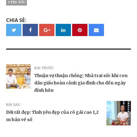
#TIN TỨC
CHIA SẺ:
BÀI TRƯỚC
Thuận vợ thuận chồng: Nhà trai sốc khi con
dâu giấu hoàn cảnh gia đình cho đến ngày
đính hôn
BÀI SAU
Đời rất đẹp: Tình yêu đẹp của cô gái cao 1,2
m bán vé số