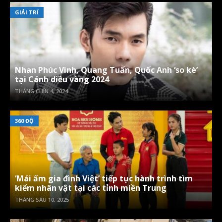
GIẢI TRÍ
Nhan Phúc Vinh, Quang Tuấn, Quốc Anh ‘so kè’
tại Cánh diều vàng 2024
THÁNG CHÍN 4, 2024
360 ĐỘ
‘Mái ấm gia đình Việt’ tiếp tục hành trình tìm
kiếm nhân vật tại các tỉnh miền Trung
THÁNG SÁU 10, 2025