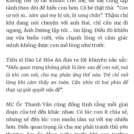
không tiết lộ tài khoản cho mẹ, dù mẹ cũng tập
tành theo dõi để hiểu con hơn. Cô bé thật thà: “
Con
sợ nói ra… xàm quá mẹ bị sốc, bị sang chấn
”. Thậm chí
khi đang nói chuyện với anh Hai, chỉ cần mẹ đi
ngang, Ánh Dương lập tức… im lặng. Điều đó khiến
mẹ vừa buồn cười, vừa chạnh lòng vì cảm giác
mình không được con mở lòng như trước.
Tiến sĩ Đào Lê Hòa An đưa ra lời khuyên sâu sắc:
“
Điều quan trọng không phải là làm sao để con nói, mà
là khi con nói, cha mẹ phản ứng thế nào. Trẻ chỉ mở
lòng khi cảm thấy an toàn. Cần nhìn từ hai phía để
thực sự giải quyết vấn đề
”.
MC Ốc Thanh Vân cũng đồng tình rằng mỗi giai
đoạn của trẻ đều khác nhau. Có lúc con ít chia sẻ,
nhưng sẽ đến lúc con muốn tâm sự với mẹ nhiều
hơn. Điều quan trọng là cha mẹ phải tranh thủ yêu