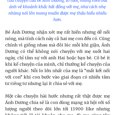
câu chuyện của bé Ánh Dương, 10 tuổi, mang theo bức
ảnh về khoảnh khắc bất đồng với mẹ, như cách nhẹ
nhàng nói lên mong muốn được mẹ thấu hiểu nhiều
hơn
.
Bé Ánh Dương nhận xét mẹ rất hiền nhưng dễ nổi
nóng, mà tính cách này cả hai mẹ con đều có. Cũng
chính vì giống nhau mà đôi lúc mỗi khi giận, Ánh
Dương có thể không nói chuyện với mẹ suốt hai
ngày, chỉ tâm sự với anh Hai hoặc bạn bè. Cô bé ít
khi kể chuyện của mình, chỉ thường kể chuyện của
người khác. Nỗi lo lớn nhất của mẹ là “mất kết nối
với con” khi con bước vào giai đoạn có nhiều tâm
tư riêng tư nhưng lại ít chia sẻ với mẹ.
Một câu chuyện hài hước nhưng rất thật được mẹ
Ánh Dương chia sẻ là con dùng mạng xã hội với số
lượng người theo dõi lớn tới 13.900 like nhưng