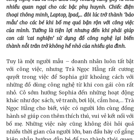
nhiều quan ngại cho các bậc phụ huynh. Chiếc điện
thoại thông minh, Laptop, Ipad,… đôi lúc trở thành ‘bảo
mẫu’ cho các bé khi bố mẹ quá bận rộn với công việc
của mình. Tưởng là tiện lợi nhưng đến khi phải giúp
con cái ‘cai nghiện’ sử dụng đồ công nghệ lại biến
thành nỗi trăn trở không hề nhỏ của nhiều gia đình.
Tuy là một người mẫu – doanh nhân luôn tất bật
với công việc, nhưng Trà Ngọc Hằng rất cương
quyết trong việc để Sophia giữ khoảng cách với
những đồ dùng công nghệ từ khi con gái còn rất
nhỏ. Cô sớm hướng Sophia đến những hoạt động
khác như đọc sách, vẽ tranh, bơi lội, cắm hoa,… Trà
Ngọc Hằng cho biết, việc có người lớn cùng đồng
hành sẽ giúp con thêm thích thú, vui vẻ kết nối với
bố mẹ. Những việc này cũng không đòi hỏi quá
nhiều thời gian của người lớn, ban đầu hãy cố gắng
kiên nhẫn hướng dẫn bé để tạo thành thói quen,