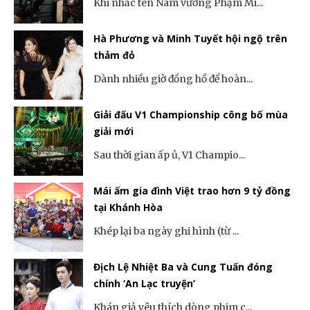
Khi nhắc tên Nam vương Phạm Mi...
Hà Phương và Minh Tuyết hội ngộ trên
thảm đỏ
Dành nhiều giờ đồng hồ để hoàn...
Giải đấu V1 Championship công bố mùa
giải mới
Sau thời gian ấp ủ, V1 Champio...
Mái ấm gia đình Việt trao hơn 9 tỷ đồng
tại Khánh Hòa
Khép lại ba ngày ghi hình (từ ...
Địch Lệ Nhiệt Ba và Cung Tuấn đóng
chính ‘An Lạc truyện’
Khán giả yêu thích dòng phim c...