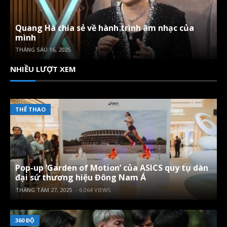
Quang Hà chia sẻ về hành trình âm nhạc của
mình
THÁNG SÁU 16, 2025
NHIỀU LƯỢT XEM
THỂ THAO
Pop-up ‘Garden of Motion’ của ASICS quy tụ dàn
đại sứ thương hiệu Đông Nam Á
THÁNG TÁM 27, 2025
- 6.064 VIEWS
360 ĐỘ