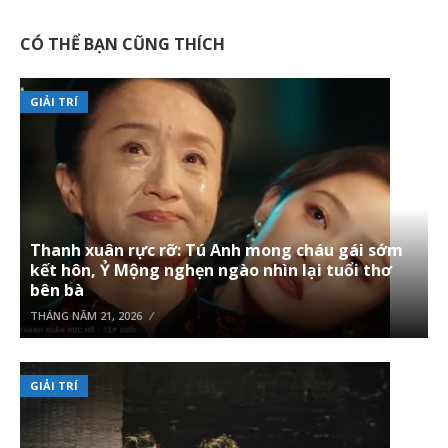
CÓ THỂ BẠN CŨNG THÍCH
GIẢI TRÍ
Thanh xuân rực rỡ: Tú Anh mong cháu gái sớm
kết hôn, Ỷ Mộng nghẹn ngào nhìn lại tuổi thơ
bên bà
THÁNG NĂM 21, 2026
GIẢI TRÍ