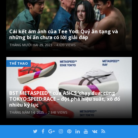
Cái kết ám ảnh của Tee Yod: Quỷ ăn tạng và
những bí ẩn chưa có lời giải đáp
THÁNG MƯỜI HAI 29, 2023
- 4.639 VIEWS
THỂ THAO
BST METASPEED™ của ASICS ‘chạy đua; cùng
TOKYO:SPEED:RACE – đột phá hiệu suất, xô đổ
nhiều kỷ lục
THÁNG NĂM 14, 2025
- 2.848 VIEWS