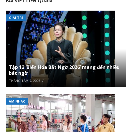
BÀI VIẾT LIÊN QUAN
GIẢI TRÍ
Tập 13 ‘Biến Hóa Bất Ngờ 2026’ mang đến nhiều
bất ngờ
THÁNG TÁM 7, 2026
ÂM NHẠC