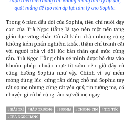
chọn theo điều đúng chứ không mang tâm lý áp đặt,
quát mắng để tạo nên áp lực tâm lý cho Sophia.
Trong 6 năm đầu đời của Sophia, tiêu chí nuôi dạy
con của Trà Ngọc Hằng là tạo nên một nền tảng
giáo dục vững chắc. Cô rất kiên nhẫn nhưng cũng
không kém phần nghiêm khắc, thậm chí tranh cãi
với người nhà vì đôi lúc bản thân quá mức cứng
rắn. Trà Ngọc Hằng chia sẻ mình được bố đưa vào
khuôn phép, chuẩn mực từ sớm nên giờ đây cô
cũng hướng Sophia như vậy. Chính vì sự mềm
mỏng đúng lúc, cứng rắn đúng chỗ mà Sophia tuy
rất sợ mẹ nhưng cũng rất yêu quý, tin tưởng mẹ, có
chuyện gì cô bé cũng tâm sự với mẹ ngay.
#GIẢI TRÍ
#HẬU TRƯỜNG
#SOPHIA
#THÔNG TIN
#TIN TỨC
#TRÀ NGỌC HẰNG