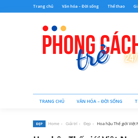
Trang chủ
Văn hóa – Đời sống
Thể thao
Gi
TRANG CHỦ
VĂN HÓA – ĐỜI SỐNG
T
Home
Giải trí
Đẹp
Hoa hậu Thế giới Việt 
ĐẸP