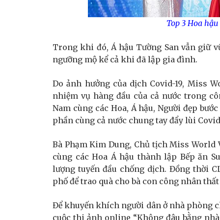
Top 3 Hoa hậu 
Trong khi đó, Á hậu Tường San vẫn giữ 
ngưỡng mộ kể cả khi đã lập gia đình.
Do ảnh hưởng của dịch Covid-19, Miss Wo
nhiệm vụ hàng đầu của cả nước trong cô
Nam cùng các Hoa, Á hậu, Người đẹp bước r
phần cùng cả nước chung tay đẩy lùi Covid
Bà Phạm Kim Dung, Chủ tịch Miss World V
cùng các Hoa Á hậu thành lập Bếp ăn Su
lượng tuyến đầu chống dịch. Đồng thời 
phố để trao quà cho bà con công nhân thất 
Để khuyến khích người dân ở nhà phòng c
cuộc thi ảnh online “Không đâu bằng nhà 