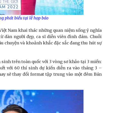
 phát biểu tại lễ họp báo
 Việt Nam khai thác những quan niệm sống ý nghĩa
từ dàn người đẹp, ca sĩ diễn viên đình đám. Chuỗi
âu chuyện và khoảnh khắc đặc sắc đang thu hút sự
sinh trên toàn quốc với 3 vòng sơ khảo tại 3 miền:
t với 60 thí sinh dự kiến diễn ra vào tháng 3 –
ay sẽ thay đổi format tập trung vào một đêm Bán