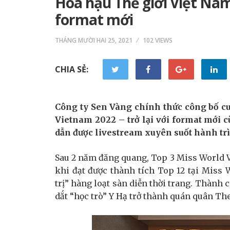
Hoa hậu Thế giới Việt Nam 
format mới
THÁNG MƯỜI HAI 25, 2021
102 VIEWS
CHIA SẺ:
Công ty Sen Vàng chính thức công bố cu
Vietnam 2022 – trở lại với format mới 
dẫn được livestream xuyên suốt hành tr
Sau 2 năm đăng quang, Top 3 Miss World Vi
khi đạt được thành tích Top 12 tại Miss 
trị” hàng loạt sàn diễn thời trang. Thành
dắt “học trò” Y Hạ trở thành quán quân Th