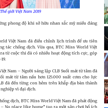
Thế giới Việt Nam 2019
vững phong độ khi sở hữu nhan sắc mỹ miều đáng
rld Việt Nam đã điều chỉnh lịch trình để ưu tiên
ng tác chống dịch. Vừa qua, BTC Miss World Việt
a từ cuộc thi đã có nhiều hoạt động tích cực, góp
-19.
iệt Nam – Người sáng lập CLB Suối mát từ tâm đã
ối mát từ tâm nấu hơn 125.000 suất cơm cho lực
CLB đã đến từng con hẻm trên khắp địa bàn thành
nghiệp vì đại dịch.
hống dịch, BTC Miss World Việt Nam đã phát động
– No place like home” tạo ra một sân chơi bổ ích