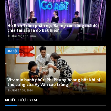
Hồ Bích Trâm phẫn nộ: ‘Ba mẹ còn sống mà đòi
chia tài sản là đồ bất hiếu’
THÁNG MỘT 10, 2026
360 ĐỘ
Vitamin hạnh phúc: Phi Phụng hoảng hốt khi bị
thú cưng của Vy Vân cào trúng
THÁNG BA 31, 2024
NHIỀU LƯỢT XEM