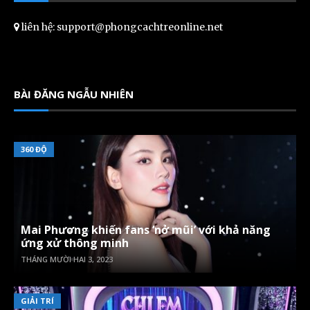
liên hệ: support@phongcachtreonline.net
BÀI ĐĂNG NGẪU NHIÊN
360 ĐỘ
Mai Phương khiến fans ‘nở mũi’ với khả năng
ứng xử thông minh
THÁNG MƯỜI HAI 3, 2023
GIẢI TRÍ