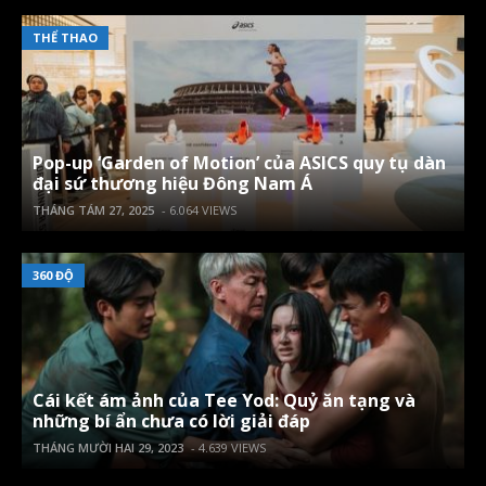
THỂ THAO
Pop-up ‘Garden of Motion’ của ASICS quy tụ dàn
đại sứ thương hiệu Đông Nam Á
THÁNG TÁM 27, 2025
- 6.064 VIEWS
360 ĐỘ
Cái kết ám ảnh của Tee Yod: Quỷ ăn tạng và
những bí ẩn chưa có lời giải đáp
THÁNG MƯỜI HAI 29, 2023
- 4.639 VIEWS