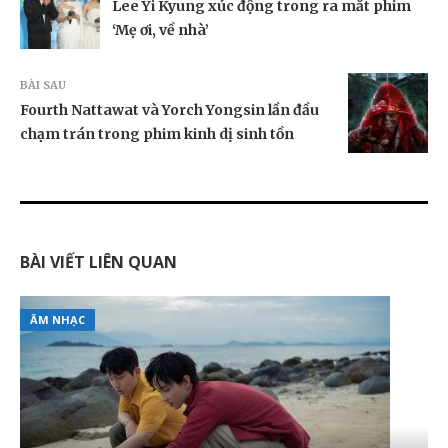
Lee Yi Kyung xúc động trong ra mắt phim
‘Mẹ ơi, về nhà’
BÀI SAU
Fourth Nattawat và Yorch Yongsin lần đầu
chạm trán trong phim kinh dị sinh tồn
BÀI VIẾT LIÊN QUAN
ÂM NHẠC