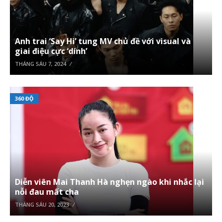
Anh trai ‘Say Hi’ tung MV chủ đề với visual và
giai điệu cực ‘dính’
THÁNG SÁU 7, 2024
360 ĐỘ
Diễn viên Mai Thanh Hà nghẹn ngào khi nhắc lại
nỗi đau mất cha
THÁNG SÁU 20, 2023