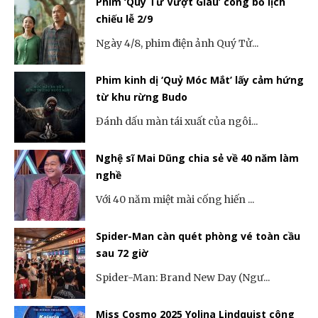
Phim ‘Quý Tử Vượt Giàu’ công bố lịch
chiếu lễ 2/9
Ngày 4/8, phim điện ảnh Quý Tử...
Phim kinh dị ‘Quỷ Móc Mắt’ lấy cảm hứng
từ khu rừng Budo
Đánh dấu màn tái xuất của ngôi...
Nghệ sĩ Mai Dũng chia sẻ về 40 năm làm
nghề
Với 40 năm miệt mài cống hiến ...
Spider-Man càn quét phòng vé toàn cầu
sau 72 giờ
Spider-Man: Brand New Day (Ngư...
Miss Cosmo 2025 Yolina Lindquist công