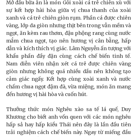
Mở đầu bữa ăn là món Gỏi xoài cá trê chiên xù với
sự kết hợp hài hòa giữa vị chua thanh của xoài
xanh và cá trê chiên giòn rụm. Phần cá được chiên
vàng, lớp da giòn nhưng thịt bên trong vẫn mềm và
ngọt, ăn kèm rau thơm, đậu phộng rang cùng nước
mắm chua ngọt, tạo nên hương vị cân bằng, hấp
dẫn và kích thích vị giác. Lâm Nguyễn ấn tượng với
khẩu phần đầy đặn cùng cách chế biến tinh tế.
Nam diễn viên nhận xét cá trê được chiên vàng
giòn nhưng không quá nhiều dầu nên không tạo
cảm giác ngấy. Kết hợp cùng xoài xanh và nước
chấm chua ngọt đậm đà, vừa miệng, món ăn mang
đến hương vị hài hòa và cuốn hút.
Thưởng thức món Nghêu xào sa tế lá quế, Duy
Khương cho biết anh vốn quen với các món nghêu
hấp sả hay hấp kiểu Thái nên đây là lần đầu tiên
trải nghiệm cách chế biến này. Ngay từ miếng đầu