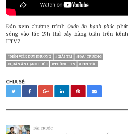
Đón xem chương trình
Quán ăn hạnh phúc
phát
sóng vào lúc 19h thứ bảy hàng tuần trên kênh
HTV7.
#DIỄN VIÊN DUY KHƯƠNG
#GIẢI TRÍ
#HẬU TRƯỜNG
#QUÁN ĂN HẠNH PHÚC
#THÔNG TIN
#TIN TỨC
CHIA SẺ:
BÀI TRƯỚC