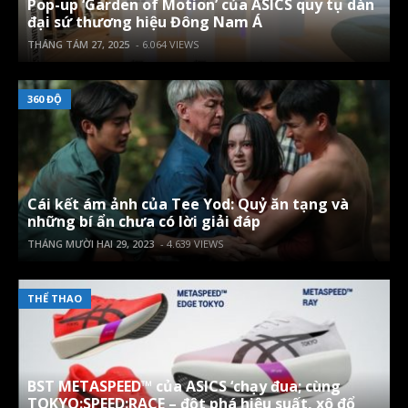
Pop-up ‘Garden of Motion’ của ASICS quy tụ dàn
đại sứ thương hiệu Đông Nam Á
THÁNG TÁM 27, 2025
- 6.064 VIEWS
360 ĐỘ
Cái kết ám ảnh của Tee Yod: Quỷ ăn tạng và
những bí ẩn chưa có lời giải đáp
THÁNG MƯỜI HAI 29, 2023
- 4.639 VIEWS
THỂ THAO
BST METASPEED™ của ASICS ‘chạy đua; cùng
TOKYO:SPEED:RACE – đột phá hiệu suất, xô đổ