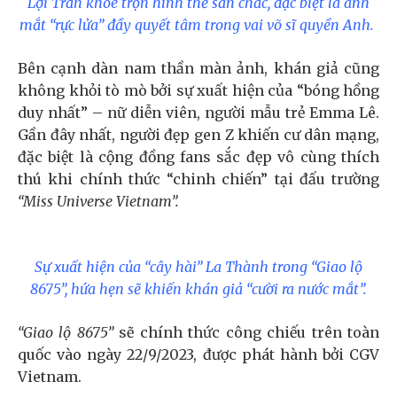
Lợi Trần khoe trọn hình thể săn chắc, đặc biệt là ánh
mắt “rực lửa” đầy quyết tâm trong vai võ sĩ quyền Anh.
Bên cạnh dàn nam thần màn ảnh, khán giả cũng
không khỏi tò mò bởi sự xuất hiện của “bóng hồng
duy nhất” – nữ diễn viên, người mẫu trẻ Emma Lê.
Gần đây nhất, người đẹp gen Z khiến cư dân mạng,
đặc biệt là cộng đồng fans sắc đẹp vô cùng thích
thú khi chính thức “chinh chiến” tại đấu trường
“Miss Universe Vietnam”.
Sự xuất hiện của “cây hài” La Thành trong “Giao lộ
8675”, hứa hẹn sẽ khiến khán giả “cười ra nước mắt”.
“Giao lộ 8675”
sẽ chính thức công chiếu trên toàn
quốc vào ngày 22/9/2023, được phát hành bởi CGV
Vietnam.