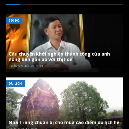
360 ĐỘ
Câu chuyện khởi nghiệp thành công của anh
nông dân gắn bó với thịt dế
THÁNG MƯỜI 28, 2023
DU LỊCH
Nha Trang chuẩn bị cho mùa cao điểm du lịch hè