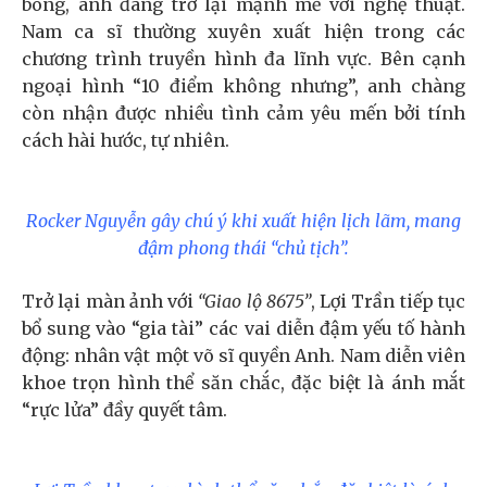
bóng, anh đang trở lại mạnh mẽ với nghệ thuật.
Nam ca sĩ thường xuyên xuất hiện trong các
chương trình truyền hình đa lĩnh vực. Bên cạnh
ngoại hình “10 điểm không nhưng”, anh chàng
còn nhận được nhiều tình cảm yêu mến bởi tính
cách hài hước, tự nhiên.
Rocker Nguyễn gây chú ý khi xuất hiện lịch lãm, mang
đậm phong thái “chủ tịch”.
Trở lại màn ảnh với
“Giao lộ 8675”
, Lợi Trần tiếp tục
bổ sung vào “gia tài” các vai diễn đậm yếu tố hành
động: nhân vật một võ sĩ quyền Anh. Nam diễn viên
khoe trọn hình thể săn chắc, đặc biệt là ánh mắt
“rực lửa” đầy quyết tâm.