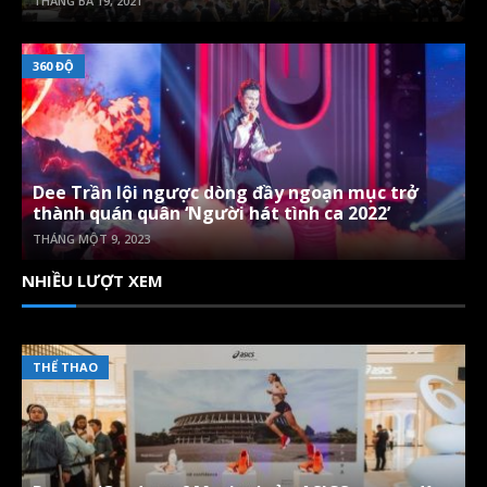
THÁNG BA 19, 2021
360 ĐỘ
Dee Trần lội ngược dòng đầy ngoạn mục trở
thành quán quân ‘Người hát tình ca 2022’
THÁNG MỘT 9, 2023
NHIỀU LƯỢT XEM
THỂ THAO