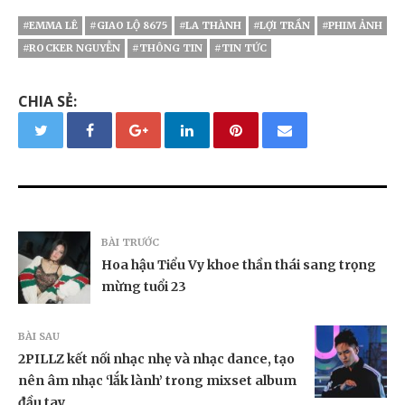
#EMMA LÊ
#GIAO LỘ 8675
#LA THÀNH
#LỢI TRẦN
#PHIM ẢNH
#ROCKER NGUYỄN
#THÔNG TIN
#TIN TỨC
CHIA SẺ:
BÀI TRƯỚC
Hoa hậu Tiểu Vy khoe thần thái sang trọng
mừng tuổi 23
BÀI SAU
2PILLZ kết nối nhạc nhẹ và nhạc dance, tạo
nên âm nhạc ‘lắk lành’ trong mixset album
đầu tay