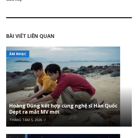
BÀI VIẾT LIÊN QUAN
ÂM NHẠC
Hoàng Dũng kết hợp cùng nghệ sĩ Hàn Quốc
Dept ra mắt MV mới
THÁNG TÁM 5, 2026