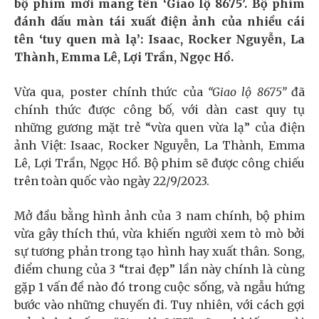
bộ phim mới mang tên ‘Giao lộ 8675’. Bộ phim
đánh dấu màn tái xuất điện ảnh của nhiều cái
tên ‘tuy quen mà lạ’: Isaac, Rocker Nguyễn, La
Thành, Emma Lê, Lợi Trần, Ngọc Hồ.
Vừa qua, poster chính thức của
“Giao lộ 8675”
đã
chính thức được công bố, với dàn cast quy tụ
những gương mặt trẻ “vừa quen vừa lạ” của điện
ảnh Việt: Isaac, Rocker Nguyễn, La Thành, Emma
Lê, Lợi Trần, Ngọc Hồ. Bộ phim sẽ được công chiếu
trên toàn quốc vào ngày 22/9/2023.
Mở đầu bằng hình ảnh của 3 nam chính, bộ phim
vừa gây thích thú, vừa khiến người xem tò mò bởi
sự tương phản trong tạo hình hay xuất thân. Song,
điểm chung của 3 “trai đẹp” lần này chính là cùng
gặp 1 vấn đề nào đó trong cuộc sống, và ngẫu hứng
bước vào những chuyến đi. Tuy nhiên, với cách gợi