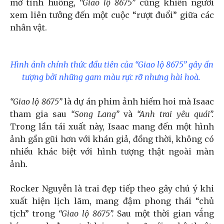
mở tình huống,
“Giao lộ 8675”
cũng khiến người
xem liên tưởng đến một cuộc “rượt đuổi” giữa các
nhân vật.
Hình ảnh chính thức đầu tiên của “Giao lộ 8675” gây ấn
tượng bởi những gam màu rực rỡ nhưng hài hoà.
“Giao lộ 8675”
là dự án phim ảnh hiếm hoi mà Isaac
tham gia sau
“Song Lang”
và
“Anh trai yêu quái”.
Trong lần tái xuất này, Isaac mang đến một hình
ảnh gần gũi hơn với khán giả, đồng thời, không có
nhiều khác biệt với hình tượng thật ngoài màn
ảnh.
Rocker Nguyễn là trai đẹp tiếp theo gây chú ý khi
xuất hiện lịch lãm, mang đậm phong thái “chủ
tịch” trong
“Giao lộ 8675”.
Sau một thời gian vắng