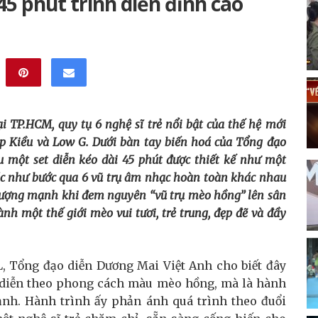
45 phút trình diễn đỉnh cao
tại TP.HCM, quy tụ 6 nghệ sĩ trẻ nổi bật của thế hệ mới
 Kiều và Low G. Dưới bàn tay biến hoá của Tổng đạo
 một set diễn kéo dài 45 phút được thiết kế như một
ác như bước qua 6 vũ trụ âm nhạc hoàn toàn khác nhau
 tượng mạnh khi đem nguyên “vũ trụ mèo hồng” lên sân
nh một thế giới mèo vui tươi, trẻ trung, đẹp đẽ và đầy
L, Tổng đạo diễn Dương Mai Việt Anh cho biết đây
t diễn theo phong cách màu mèo hồng, mà là hành
ảnh. Hành trình ấy phản ánh quá trình theo đuổi