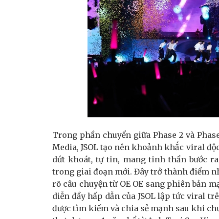
Trong phần chuyển giữa Phase 2 và Phase 
Media, JSOL tạo nên khoảnh khắc viral độc 
dứt khoát, tự tin, mang tinh thần bước 
trong giai đoạn mới. Đây trở thành điểm 
rõ câu chuyện từ OE OE sang phiên bản mạ
diễn đầy hấp dẫn của JSOL lập tức viral tr
được tìm kiếm và chia sẻ mạnh sau khi chư