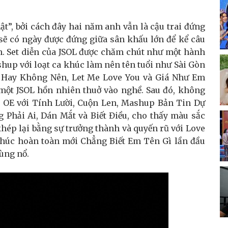
ật”, bởi cách đây hai năm anh vẫn là cậu trai đứng
sẽ có ngày được đứng giữa sân khấu lớn để kể câu
. Set diễn của JSOL được chăm chút như một hành
hup với loạt ca khúc làm nên tên tuổi như Sài Gòn
 Hay Không Nên, Let Me Love You và Giá Như Em
n một JSOL hồn nhiên thuở vào nghề. Sau đó, không
 OE với Tính Lười, Cuộn Len, Mashup Bản Tin Dự
Phải Ai, Dán Mắt và Biết Điều, cho thấy màu sắc
khép lại bằng sự trưởng thành và quyến rũ với Love
 khúc hoàn toàn mới Chẳng Biết Em Tên Gì lần đầu
ùng nổ.