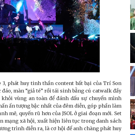
3, phát huy tinh thần content bất bại của Trí Son
đáo, màn “giả té” rồi tái sinh bằng cú catwalk đầy
ra khỏi vùng an toàn để đánh dấu sự chuyển mình
nhấn ấn tượng bậc nhất của đêm diễn, góp phần làm
nh mẽ, quyến rũ hơn của JSOL ở giai đoạn mới. Set
ên mạng xã hội, xuất hiện liên tục trong danh sách
ơng trình diễn ra, là cơ hội để anh chàng phát huy