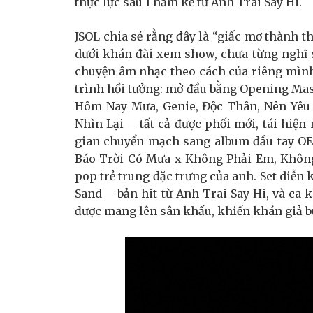
thực lực sau 1 năm kể từ Anh Trai Say Hi.
JSOL chia sẻ rằng đây là “giấc mơ thành th
dưới khán đài xem show, chưa từng nghĩ 
chuyện âm nhạc theo cách của riêng mình
trình hồi tưởng: mở đầu bằng Opening Mas
Hôm Nay Mưa, Genie, Độc Thân, Nên Yêu
Nhìn Lại – tất cả được phối mới, tái hiệ
gian chuyển mạch sang album đầu tay OE
Báo Trời Có Mưa x Không Phải Em, Không 
pop trẻ trung đặc trưng của anh. Set diễn 
Sand – bản hit từ Anh Trai Say Hi, và ca
được mang lên sân khấu, khiến khán giả b