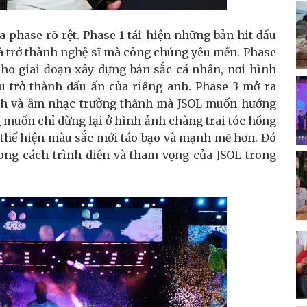
 phase rõ rệt. Phase 1 tái hiện những bản hit đầu
và trở thành nghệ sĩ mà công chúng yêu mến. Phase
cho giai đoạn xây dựng bản sắc cá nhân, nơi hình
u trở thành dấu ấn của riêng anh. Phase 3 mở ra
nh và âm nhạc trưởng thành mà JSOL muốn hướng
g muốn chỉ dừng lại ở hình ảnh chàng trai tóc hồng
, thể hiện màu sắc mới táo bạo và mạnh mẽ hơn. Đó
hong cách trình diễn và tham vọng của JSOL trong