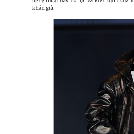
nghệ thuật đầy nỗ lực và kiên định của 
khán giả.