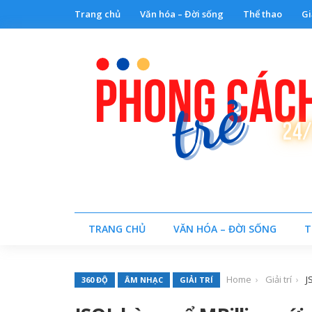
Trang chủ
Văn hóa – Đời sống
Thể thao
Gi
TRANG CHỦ
VĂN HÓA – ĐỜI SỐNG
T
Home
Giải trí
J
360 ĐỘ
ÂM NHẠC
GIẢI TRÍ