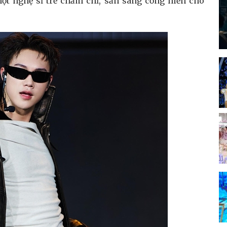
một nghệ sĩ trẻ chăm chỉ, sẵn sàng cống hiến cho