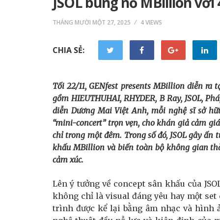
JSOL bùng nổ MBillion với 
THÁNG MƯỜI MỘT 27, 2025
4 VIEWS
CHIA SẺ:
Tối 22/11, GENfest presents MBillion diễn ra 
gồm HIEUTHUHAI, RHYDER, B Ray, JSOL, Pháp
diễn Dương Mai Việt Anh, mỗi nghệ sĩ sở hữu
“mini-concert” trọn vẹn, cho khán giả cảm gi
chỉ trong một đêm. Trong số đó, JSOL gây ấn
khấu MBillion và biến toàn bộ không gian thà
cảm xúc.
Lên ý tưởng về concept sân khấu của JSO
không chỉ là visual đáng yêu hay một se
trình được kể lại bằng âm nhạc và hình 