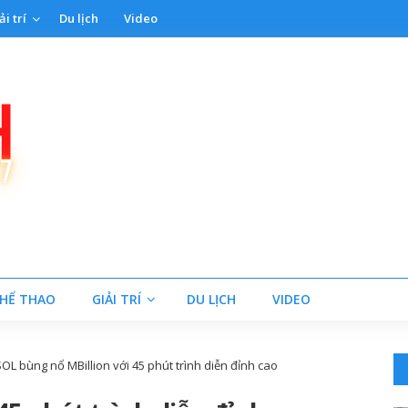
ải trí
Du lịch
Video
HỂ THAO
GIẢI TRÍ
DU LỊCH
VIDEO
SOL bùng nổ MBillion với 45 phút trình diễn đỉnh cao