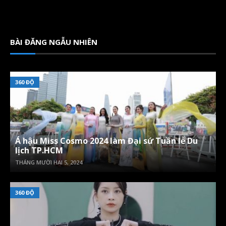
BÀI ĐĂNG NGẪU NHIÊN
360 ĐỘ
Á hậu Miss Cosmo 2024 làm Đại sứ Tuần lễ Du
lịch TP.HCM
THÁNG MƯỜI HAI 5, 2024
360 ĐỘ