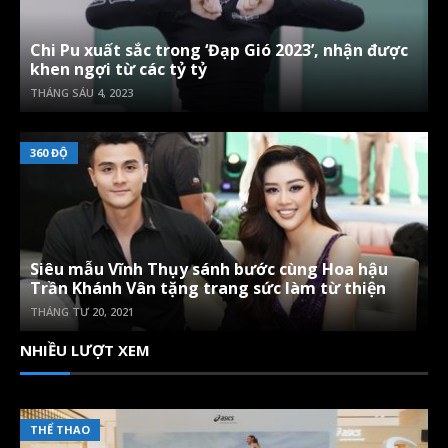
Chi Pu xuất sắc trong ‘Đạp Gió 2023’, nhận được
khen ngợi từ các tỷ tỷ
THÁNG SÁU 4, 2023
360 ĐỘ
Siêu mẫu Vĩnh Thụy sánh bước cùng Hoa hậu
Trần Khánh Vân tặng trang sức làm từ thiện
THÁNG TƯ 20, 2021
NHIỀU LƯỢT XEM
THỂ THAO