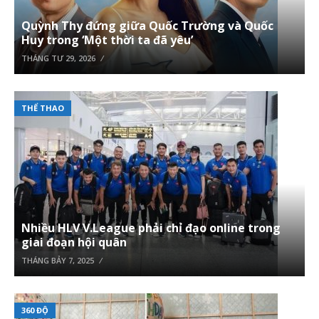
Quỳnh Thy đứng giữa Quốc Trường và Quốc
Huy trong ‘Một thời ta đã yêu’
THÁNG TƯ 29, 2026
THỂ THAO
Nhiều HLV V.League phải chỉ đạo online trong
giai đoạn hội quân
THÁNG BẢY 7, 2025
360 ĐỘ