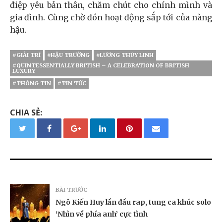
điệp yêu bản thân, chăm chút cho chính mình và
gia đình. Cùng chờ đón hoạt động sắp tới của nàng
hậu.
#GIẢI TRÍ
#HẬU TRƯỜNG
#LƯƠNG THÙY LINH
#QUINTESSENTIALLY BRITISH – A CELEBRATION OF BRITISH
LUXURY
#THÔNG TIN
#TIN TỨC
CHIA SẺ:
BÀI TRƯỚC
Ngô Kiến Huy lần đầu rap, tung ca khúc solo
‘Nhìn về phía anh’ cực tình