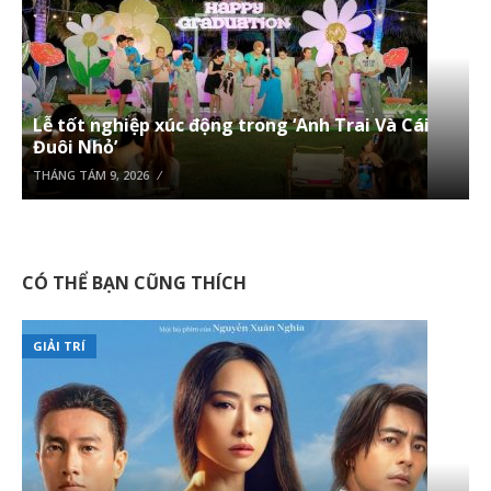
Lễ tốt nghiệp xúc động trong ‘Anh Trai Và Cái
Đuôi Nhỏ’
THÁNG TÁM 9, 2026
CÓ THỂ BẠN CŨNG THÍCH
GIẢI TRÍ