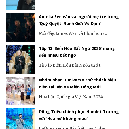
Amelia Eve vào vai người mẹ trẻ trong
‘Quỷ Quyệt: Ranh Giới Vô Định’
Mới đây, James Wan và Blumhous...
Tập 13 ‘Biến Hóa Bất Ngờ 2026’ mang
đến nhiều bất ngờ
Tập 13 Biến Hóa Bất Ngờ 2026 t...
Nhóm nhạc Duniverse thử thách biểu
diễn tại Bến xe Miền Đông Mới
Hoa hậu Quốc gia Việt Nam 2024...
Đông Triều chinh phục Hamlet Trương
với ‘Hoa nở không màu’
Bước vào vòng Bán kết Hãy Nghe...