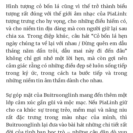
Hình tượng cỏ bốn lá cũng vì thế trở thành biểu
tượng rất đúng với thế giới âm nhạc của PiaLinh:
tượng trưng cho hy vọng, cho những điều hiếm có,
và cho niềm tin dịu dàng mà con người giữ lại sau
chia xa. Trong điệp khúc, câu hát “Cỏ bốn lá hẹn
ngày chúng ta về lại với nhau / Đừng quên em dẫu
tháng năm dần trôi, dẫu mai này đi đến đâu”
không chỉ gợi nhớ một lời hẹn, mà còn gợi nên
cảm giác rằng có những điều đẹp sẽ luôn sống tiếp
trong ký ức, trong cách ta bước tiếp và trong
những niềm tin âm thầm dành cho nhau.
Sự góp mặt của Buitruonglinh mang đến thêm một
lớp cảm xúc gần gũi và mộc mạc. Nếu PiaLinh giữ
cho ca khúc sự trong trẻo, mềm mại và nâng niu
rất đặc trưng trong màu nhạc của mình, thì
Buitruonglinh lại đưa vào bài hát những chi tiết rất
đời của tình bạn học trò – những câu dặn dò vụn