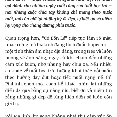
gửi dành cho những ngày cuối cùng của tuổi học trò –
nơi những cuộc chia tay không chỉ mang theo nước
mắt, mà còn giữ lại những ký ức đẹp, sự biết ơn và niềm
hy vọng cho chặng đường phía trước.
Quan trọng hơn, “Cỏ Bốn Lá” tiếp tục làm rõ màu
nhạc riêng mà PiaLinh đang theo đuổi: hopecore –
một tinh thần âm nhạc dịu dàng, trong trẻo và luôn
hướng về ánh sáng, ngay cả khi chạm đến những
cảm xúc buồn, nhớ nhung hay chia xa. Nếu nhiều
ca khúc về tuổi học trò thường khai thác nỗi buồn
theo hướng day dứt hoặc tiếc nuối nặng nề, thì
PiaLinh chọn một cách kể khác: nhìn lại những
điều đã qua bằng sự nâng niu, biết ơn và niềm tin
rằng những gì đẹp đẽ từng hiện diện sẽ luôn còn
giá trị.
Với PiaLinh, hy vọng không phải thứ cảm xúc ồn