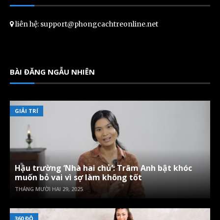
liên hệ: support@phongcachtreonline.net
BÀI ĐĂNG NGẪU NHIÊN
GIẢI TRÍ
Hậu trường ‘Nhà hai chủ’: Trâm Anh bật khóc
muốn bỏ vai vì sợ làm không tốt
THÁNG MƯỜI HAI 29, 2025
360 ĐỘ