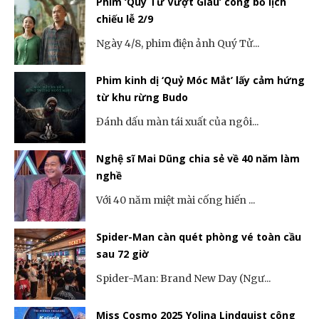
Phim ‘Quý Tử Vượt Giàu’ công bố lịch
chiếu lễ 2/9
Ngày 4/8, phim điện ảnh Quý Tử...
Phim kinh dị ‘Quỷ Móc Mắt’ lấy cảm hứng
từ khu rừng Budo
Đánh dấu màn tái xuất của ngôi...
Nghệ sĩ Mai Dũng chia sẻ về 40 năm làm
nghề
Với 40 năm miệt mài cống hiến ...
Spider-Man càn quét phòng vé toàn cầu
sau 72 giờ
Spider-Man: Brand New Day (Ngư...
Miss Cosmo 2025 Yolina Lindquist công