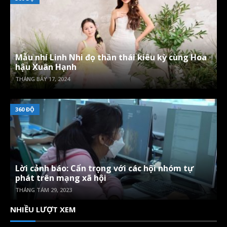
Mẫu nhí Linh Nhi đọ thần thái kiêu kỳ cùng Hoa
hậu Xuân Hạnh
THÁNG BẢY 17, 2024
360 ĐỘ
Lời cảnh báo: Cẩn trọng với các hội nhóm tự
phát trên mạng xã hội
THÁNG TÁM 29, 2023
NHIỀU LƯỢT XEM