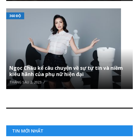
360 ĐỘ
Ngọc Châu kể câu chuyện về sự tự tin và niềm
kiêu hãnh của phụ nữ hiện đại
THÁNG SÁU 2, 2023
TIN MỚI NHẤT