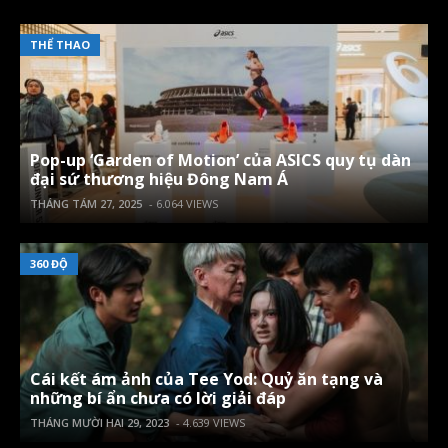
THỂ THAO
Pop-up ‘Garden of Motion’ của ASICS quy tụ dàn
đại sứ thương hiệu Đông Nam Á
THÁNG TÁM 27, 2025
- 6.064 VIEWS
360 ĐỘ
Cái kết ám ảnh của Tee Yod: Quỷ ăn tạng và
những bí ẩn chưa có lời giải đáp
THÁNG MƯỜI HAI 29, 2023
- 4.639 VIEWS