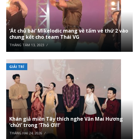
‘Át chủ bài’ Mikelodic mang về tấm vé thứ 2 vào
chung kết cho team Thái VG
THÁNG TÁM 13, 2023
GIẢI TRÍ
Khán giả miền Tây thích nghe Văn Mai Hương
‘chửi’ trong ‘Thỏ Ơi!!’
THÁNG HAI 24, 2026