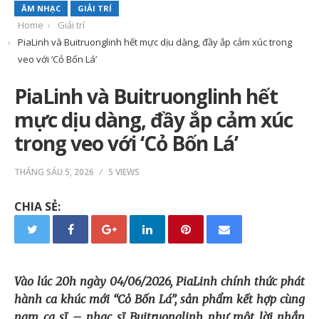
ÂM NHẠC
GIẢI TRÍ
Home
Giải trí
PiaLinh và Buitruonglinh hết mực dịu dàng, đầy ắp cảm xúc trong
veo với ‘Cỏ Bốn Lá’
PiaLinh và Buitruonglinh hết
mực dịu dàng, đầy ắp cảm xúc
trong veo với ‘Cỏ Bốn Lá’
THÁNG SÁU 5, 2026
5 VIEWS
CHIA SẺ:
Vào lúc 20h ngày 04/06/2026, PiaLinh chính thức phát
hành ca khúc mới “Cỏ Bốn Lá”, sản phẩm kết hợp cùng
nam ca sĩ – nhạc sĩ Buitruonglinh như một lời nhắn