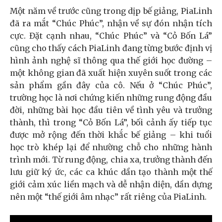
Một năm về trước cũng trong dịp bế giảng, PiaLinh
đã ra mắt “Chúc Phúc”, nhận về sự đón nhận tích
cực. Đặt cạnh nhau, “Chúc Phúc” và “Cỏ Bốn Lá”
cũng cho thấy cách PiaLinh đang từng bước định vị
hình ảnh nghệ sĩ thông qua thế giới học đường –
một không gian đã xuất hiện xuyên suốt trong các
sản phẩm gần đây của cô. Nếu ở “Chúc Phúc”,
trường học là nơi chứng kiến những rung động đầu
đời, những bài học đầu tiên về tình yêu và trưởng
thành, thì trong “Cỏ Bốn Lá”, bối cảnh ấy tiếp tục
được mở rộng đến thời khắc bế giảng – khi tuổi
học trò khép lại để nhường chỗ cho những hành
trình mới. Từ rung động, chia xa, trưởng thành đến
lưu giữ ký ức, các ca khúc dần tạo thành một thế
giới cảm xúc liền mạch và dễ nhận diện, dần dựng
nên một “thế giới âm nhạc” rất riêng của PiaLinh.