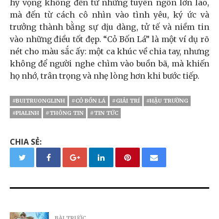
hy vọng không đến từ những tuyên ngôn lớn lao,
mà đến từ cách cô nhìn vào tình yêu, ký ức và
trưởng thành bằng sự dịu dàng, tử tế và niềm tin
vào những điều tốt đẹp. “Cỏ Bốn Lá” là một ví dụ rõ
nét cho màu sắc ấy: một ca khúc về chia tay, nhưng
không để người nghe chìm vào buồn bã, mà khiến
họ nhớ, trân trọng và nhẹ lòng hơn khi bước tiếp.
#BUITRUONGLINH
#CỎ BỐN LÁ
#GIẢI TRÍ
#HẬU TRƯỜNG
#PIALINH
#THÔNG TIN
#TIN TỨC
CHIA SẺ:
BÀI TRƯỚC