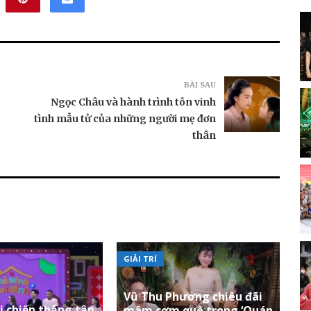
BÀI SAU
Ngọc Châu và hành trình tôn vinh
tình mẫu tử của những người mẹ đơn
thân
GIẢI TRÍ
Vũ Thu Phương chiêu đãi
 chiến thắng tập
mâm cơm quê trong ‘Quán