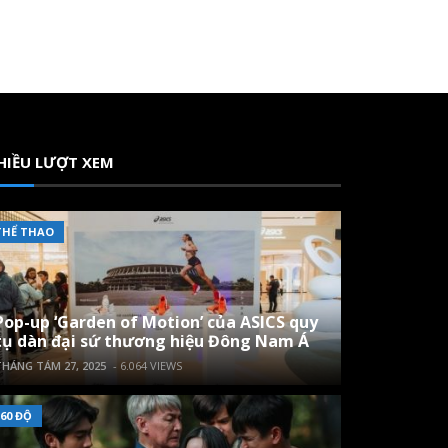
HIỀU LƯỢT XEM
THỂ THAO
Pop-up ‘Garden of Motion’ của ASICS quy
tụ dàn đại sứ thương hiệu Đông Nam Á
HÁNG TÁM 27, 2025
- 6.064 VIEWS
60 ĐỘ