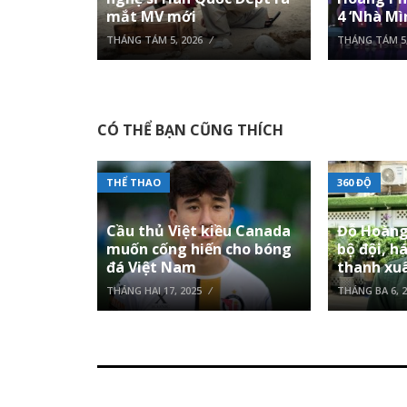
mắt MV mới
4 ‘Nhà Mì
THÁNG TÁM 5, 2026
THÁNG TÁM 5,
CÓ THỂ BẠN CŨNG THÍCH
THỂ THAO
360 ĐỘ
Cầu thủ Việt kiều Canada
Đỗ Hoàng
muốn cống hiến cho bóng
bộ đội, h
đá Việt Nam
thanh xu
THÁNG HAI 17, 2025
THÁNG BA 6, 