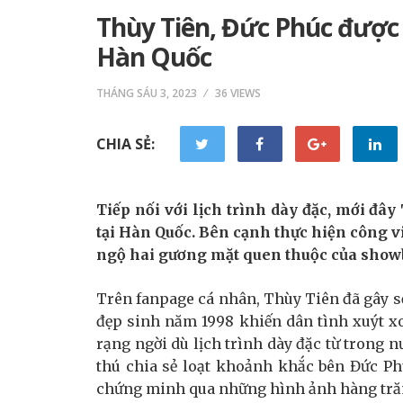
Thùy Tiên, Đức Phúc được
Hàn Quốc
THÁNG SÁU 3, 2023
36 VIEWS
CHIA SẺ:
Tiếp nối với lịch trình dày đặc, mới đâ
tại Hàn Quốc. Bên cạnh thực hiện công 
ngộ hai gương mặt quen thuộc của showb
Trên fanpage cá nhân, Thùy Tiên đã gây số
đẹp sinh năm 1998 khiến dân tình xuýt x
rạng ngời dù lịch trình dày đặc từ trong n
thú chia sẻ loạt khoảnh khắc bên Đức P
chứng minh qua những hình ảnh hàng tră