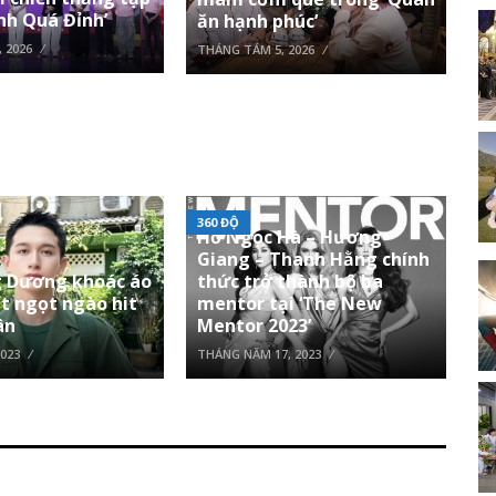
nh Quá Đỉnh’
ăn hạnh phúc’
 2026
THÁNG TÁM 5, 2026
360 ĐỘ
Hồ Ngọc Hà – Hương
Giang – Thanh Hằng chính
 Dương khoác áo
thức trở thành bộ ba
át ngọt ngào hit
mentor tại ‘The New
ân
Mentor 2023’
2023
THÁNG NĂM 17, 2023