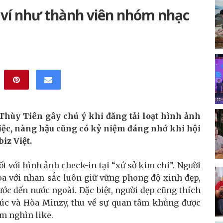
 ví như thành viên nhóm nhạc
y Thùy Tiên gây chú ý khi đăng tải loạt hình ảnh
việc, nàng hậu cũng có kỷ niệm đáng nhớ khi hội
iz Việt.
t với hình ảnh check-in tại “xứ sở kim chi”. Người
oa với nhan sắc luôn giữ vững phong độ xinh đẹp,
ước đến nước ngoài. Đặc biệt, người đẹp cũng thích
húc và Hòa Minzy, thu về sự quan tâm khủng được
m nghìn like.