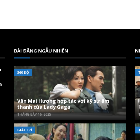
BÀI ĐĂNG NGẪU NHIÊN
N
n
360 ĐỘ
i
Văn Mai Hương hợp tác với kỹ sư âm
thanh của Lady Gaga
THÁNG BẢY 16, 2025
T
GIẢI TRÍ
3