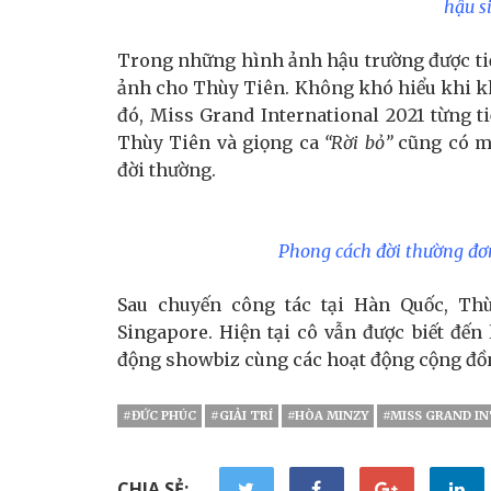
hậu s
Trong những hình ảnh hậu trường được tiết
ảnh cho Thùy Tiên. Không khó hiểu khi kh
đó, Miss Grand International 2021 từng ti
Thùy Tiên và giọng ca
“Rời bỏ”
cũng có mố
đời thường.
Phong cách đời thường đơn
Sau chuyến công tác tại Hàn Quốc, Thùy
Singapore. Hiện tại cô vẫn được biết đến
động showbiz cùng các hoạt động cộng đồ
#ĐỨC PHÚC
#GIẢI TRÍ
#HÒA MINZY
#MISS GRAND I
CHIA SẺ: