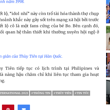
inh năm 1998.
 lộ, “idol nhí” này còn trổ tài hóa thành thợ chụp
oảnh khắc này gây sốt trên mạng xã hội bởi trước
ết lộ cô là một fans cứng của bé Bo. Bên cạnh đó,
i quan hệ thân thiết khi thường xuyên hội ngộ ở
 giản của Thùy Tiên tại Hàn Quốc.
 Tiên tiếp tục có lịch trình tại Philipines và
 là nàng hậu chăm chỉ khi liên tục tham gia hoạt
ng.
NTERNATIONAL 2021
#THÔNG TIN
#THỦY TIÊN
#TIN TỨC