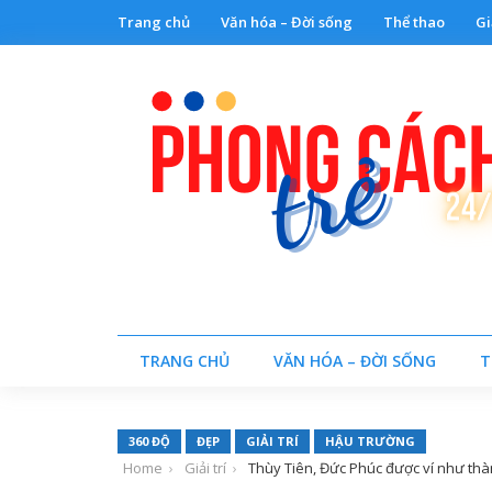
Trang chủ
Văn hóa – Đời sống
Thể thao
Gi
TRANG CHỦ
VĂN HÓA – ĐỜI SỐNG
T
360 ĐỘ
ĐẸP
GIẢI TRÍ
HẬU TRƯỜNG
Home
Giải trí
Thùy Tiên, Đức Phúc được ví như th