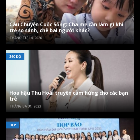
Câu Chuyện Cuộc Sống: Cha mẹ cần làm gì khi
trẻ so sánh, chê bai người khác?
THÁNG TƯ 14, 2026
360 ĐỘ
Hoa hậu Thu Hoài truyền cảm hứng cho các bạn
trẻ
THÁNG BA 31, 2023
ĐẸP