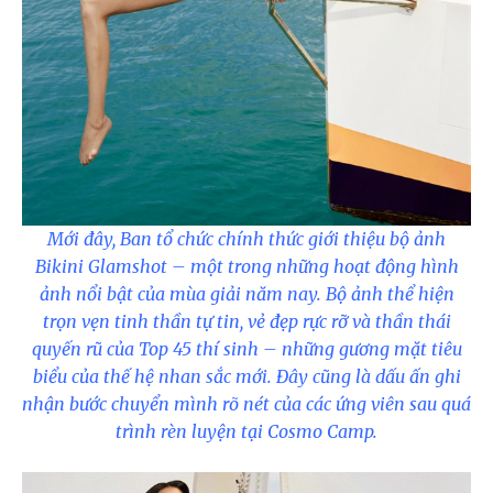
Mới đây, Ban tổ chức chính thức giới thiệu bộ ảnh
Bikini Glamshot – một trong những hoạt động hình
ảnh nổi bật của mùa giải năm nay. Bộ ảnh thể hiện
trọn vẹn tinh thần tự tin, vẻ đẹp rực rỡ và thần thái
quyến rũ của Top 45 thí sinh – những gương mặt tiêu
biểu của thế hệ nhan sắc mới. Đây cũng là dấu ấn ghi
nhận bước chuyển mình rõ nét của các ứng viên sau quá
trình rèn luyện tại Cosmo Camp.