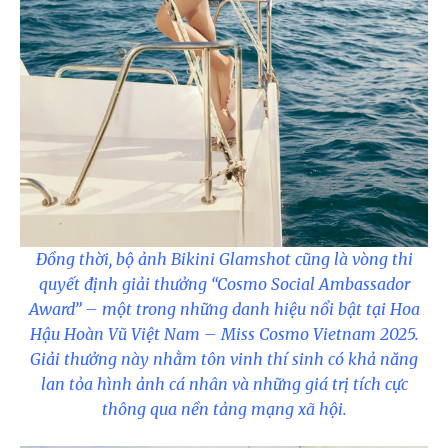
Đồng thời, bộ ảnh Bikini Glamshot cũng là vòng thi
quyết định giải thưởng “Cosmo Social Ambassador
Award” – một trong những danh hiệu nổi bật tại Hoa
Hậu Hoàn Vũ Việt Nam – Miss Cosmo Vietnam 2025.
Giải thưởng này nhằm tôn vinh thí sinh có khả năng
lan tỏa hình ảnh cá nhân và những giá trị tích cực
thông qua nền tảng mạng xã hội.