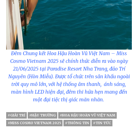
Đêm Chung kết Hoa Hậu Hoàn Vũ Việt Nam – Miss
Cosmo Vietnam 2025 sẽ chính thức diễn ra vào ngày
21/06/2025 tại Paradise Resort Nha Trang, đảo Trí
Nguyên (Hòn Miễu). Được tổ chức trên sân khấu ngoài
trời quy mô lớn, với hệ thống âm thanh, ánh sáng,
màn hình LED hiện đại, đêm thi hứa hẹn mang đến
một đại tiệc thị giác mãn nhãn.
#GIẢI TRÍ
#HẬU TRƯỜNG
#HOA HẬU HOÀN VŨ VIỆT NAM
#MISS COSMO VIETNAM 2025
#THÔNG TIN
#TIN TỨC