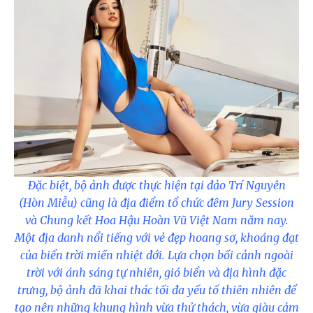
Đặc biệt, bộ ảnh được thực hiện tại đảo Trí Nguyên
(Hòn Miễu) cũng là địa điểm tổ chức đêm Jury Session
và Chung kết Hoa Hậu Hoàn Vũ Việt Nam năm nay.
Một địa danh nổi tiếng với vẻ đẹp hoang sơ, khoáng đạt
của biển trời miền nhiệt đới. Lựa chọn bối cảnh ngoài
trời với ánh sáng tự nhiên, gió biển và địa hình đặc
trưng, bộ ảnh đã khai thác tối đa yếu tố thiên nhiên để
tạo nên những khung hình vừa thử thách, vừa giàu cảm