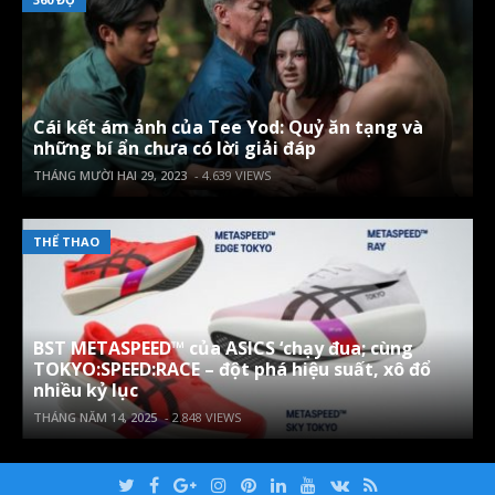
Cái kết ám ảnh của Tee Yod: Quỷ ăn tạng và
những bí ẩn chưa có lời giải đáp
THÁNG MƯỜI HAI 29, 2023
- 4.639 VIEWS
THỂ THAO
BST METASPEED™ của ASICS ‘chạy đua; cùng
TOKYO:SPEED:RACE – đột phá hiệu suất, xô đổ
nhiều kỷ lục
THÁNG NĂM 14, 2025
- 2.848 VIEWS