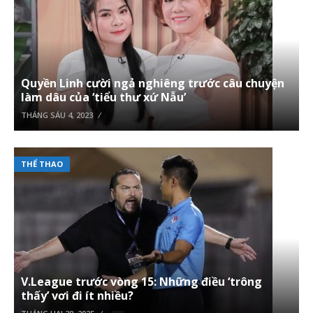
Quyền Linh cười ngả nghiêng trước câu chuyện
làm dâu của ‘tiểu thư xứ Nẫu’
THÁNG SÁU 4, 2023
THỂ THAO
V.League trước vòng 15: Những điều ‘trông
thấy’ vơi đi ít nhiều?