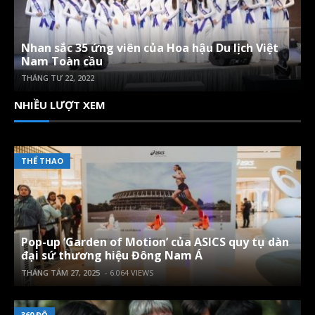
Nhan sắc 35 ứng viên của Hoa hậu Du lịch Việt
Nam Toàn cầu
THÁNG TƯ 22, 2022
NHIỀU LƯỢT XEM
THỂ THAO
Pop-up ‘Garden of Motion’ của ASICS quy tụ dàn
đại sứ thương hiệu Đông Nam Á
THÁNG TÁM 27, 2025
- 6.064 VIEWS
360 ĐỘ