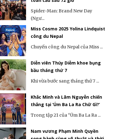
toàn cầu sau 72 giờ
Spider-Man: Brand New Day
(Ngư...
Miss Cosmo 2025 Yolina Lindquist
công du Nepal
Chuyến công du Nepal của Miss ...
Diễn viên Thúy Diễm khoe bụng
bầu tháng thứ 7
Khi vừa bước sang tháng thứ 7 ...
Khắc Minh và Lâm Nguyễn chiến
thắng tại ‘Úm Ba La Ra Chữ Gì?’
Trong tập 21 của “Úm Ba La Ra ...
Nam vương Phạm Minh Quyền
song hành cùng võ thuật và thời