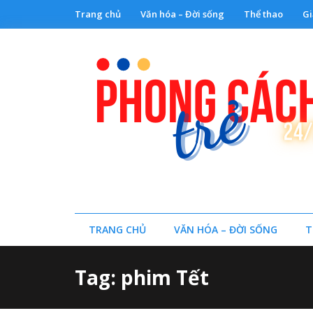
Trang chủ
Văn hóa – Đời sống
Thể thao
Gi
TRANG CHỦ
VĂN HÓA – ĐỜI SỐNG
T
Tag: phim Tết