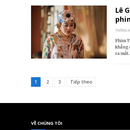
Lê G
phi
THÁNG M
Phim Tế
khẳng đ
ra mắt
1
2
3
Tiếp theo
Điều hướng bài viết
VỀ CHÚNG TÔI