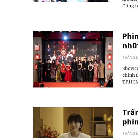
Công t
Phim
nhữn
THÁNG M
Showcas
chính t
TP.HCM
Trấn
phim
THÁNG M