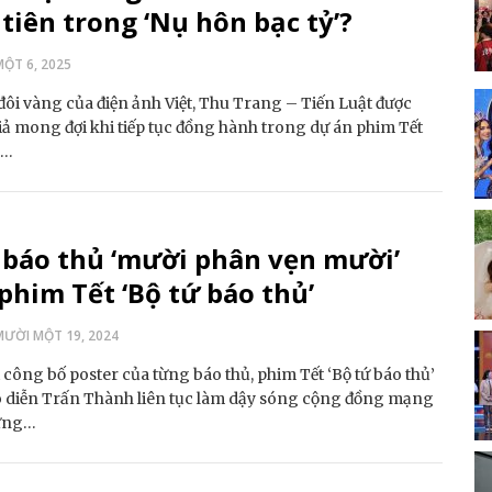
tiên trong ‘Nụ hôn bạc tỷ’?
ỘT 6, 2025
đôi vàng của điện ảnh Việt, Thu Trang – Tiến Luật được
ả mong đợi khi tiếp tục đồng hành trong dự án phim Tết
n…
 báo thủ ‘mười phân vẹn mười’
phim Tết ‘Bộ tứ báo thủ’
ƯỜI MỘT 19, 2024
 công bố poster của từng báo thủ, phim Tết ‘Bộ tứ báo thủ’
o diễn Trấn Thành liên tục làm dậy sóng cộng đồng mạng
ững…