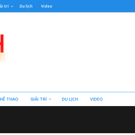
ải trí
Du lịch
Video
HỂ THAO
GIẢI TRÍ
DU LỊCH
VIDEO