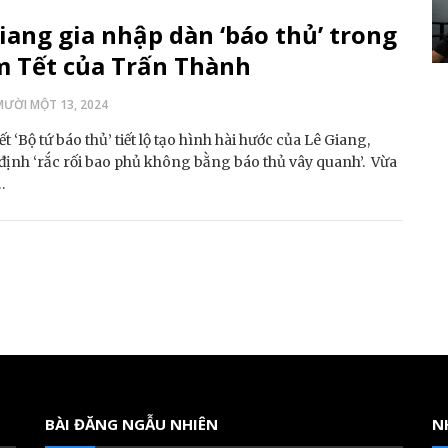
iang gia nhập dàn ‘báo thủ’ trong
m Tết của Trấn Thành
ƯỜI MỘT 13, 2024
t ‘Bộ tứ báo thủ’ tiết lộ tạo hình hài hước của Lê Giang,
ịnh ‘rắc rối bao phủ không bằng báo thủ vây quanh’. Vừa
…
BÀI ĐĂNG NGẪU NHIÊN
N