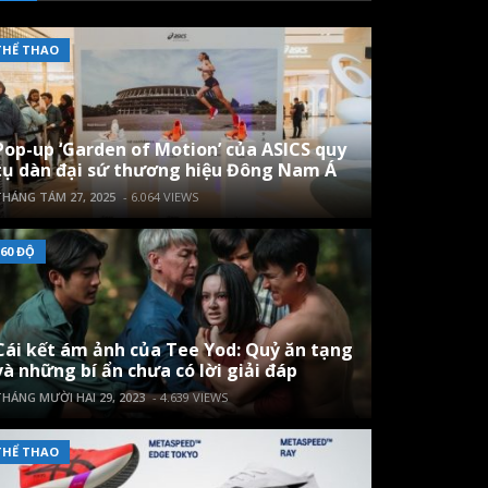
THỂ THAO
Pop-up ‘Garden of Motion’ của ASICS quy
tụ dàn đại sứ thương hiệu Đông Nam Á
HÁNG TÁM 27, 2025
- 6.064 VIEWS
60 ĐỘ
Cái kết ám ảnh của Tee Yod: Quỷ ăn tạng
và những bí ẩn chưa có lời giải đáp
HÁNG MƯỜI HAI 29, 2023
- 4.639 VIEWS
THỂ THAO