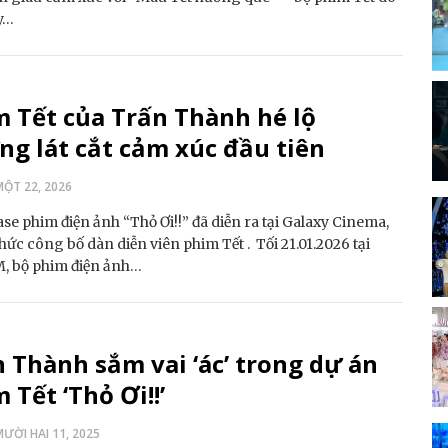
y…
 Tết của Trấn Thành hé lộ
g lát cắt cảm xúc đầu tiên
ỘT 22, 2026
e phim điện ảnh “Thỏ Ơi!!” đã diễn ra tại Galaxy Cinema,
hức công bố dàn diễn viên phim Tết . Tối 21.01.2026 tại
, bộ phim điện ảnh…
 Thành sắm vai ‘ác’ trong dự án
 Tết ‘Thỏ Ơi!!’
ƯỜI HAI 11, 2025