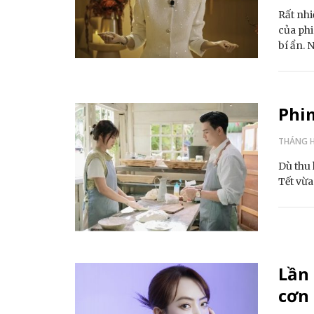
Rất nhi
của phi
bí ẩn.
Phim
THÁNG HA
Dù thu 
Tết vừa
Lần 
cơn 