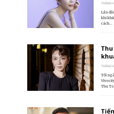
THÁNG HA
Lần đầu
khi khi
cách…
Thu 
khu
THÁNG M
Tối ngà
Vivocit
Thu Tr
Tiến