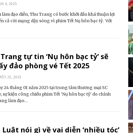
I 4, 2025
 làm đạo diễn, Thu Trang có bước khởi đầu khá thuận lợi
ến cả cõi mạng dậy sóng vì phim Tết Nụ hôn bạc tỷ. Với
Trang tự tin ‘Nụ hôn bạc tỷ’ sẽ
ấy đảo phòng vé Tết 2025
ỘT 25, 2025
y 24 tháng 01 năm 2025 tại trung tâm thương mại SC
y, sự kiện công chiếu phim Tết ‘Nụ hôn bạc tỷ’ do chính
ang làm đạo…
 Luật nói gì về vai diễn ‘nhiều tóc’