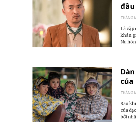
đầu 
THÁNG M
Là cặp 
khán gi
Nụ hô
Dàn
của 
THÁNG M
Sau khi
của đạ
bởi nh