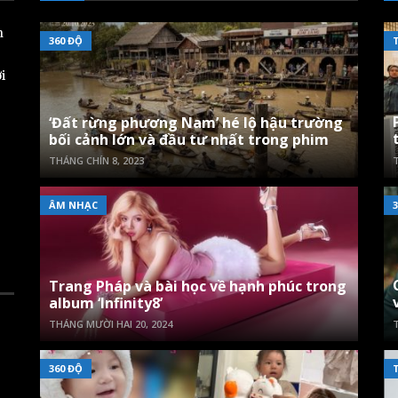
n
360 ĐỘ
i
‘Đất rừng phương Nam’ hé lộ hậu trường
bối cảnh lớn và đầu tư nhất trong phim
THÁNG CHÍN 8, 2023
T
ÂM NHẠC
3
Trang Pháp và bài học về hạnh phúc trong
album ‘Infinity8’
THÁNG MƯỜI HAI 20, 2024
T
360 ĐỘ