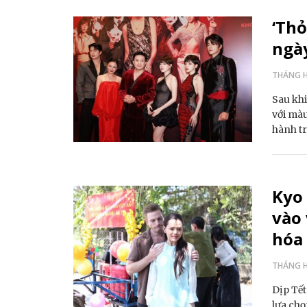
‘Thỏ
ngà
THÁNG HA
Sau khi
với màu
hành t
Kyo 
vào 
hóa 
THÁNG HA
Dịp Tết
lựa chọ