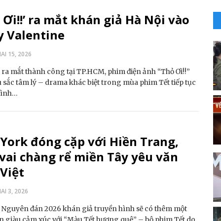
 Ơi!!’ ra mắt khán giả Hà Nội vào
y Valentine
I 15, 2026
 ra mắt thành công tại TP.HCM, phim điện ảnh “Thỏ Ơi!!”
 sắc tâm lý – drama khác biệt trong mùa phim Tết tiếp tục
rình…
York đóng cặp với Hiền Trang,
vai chàng rể miền Tây yêu văn
Việt
I 3, 2026
 Nguyên đán 2026 khán giả truyền hình sẽ có thêm một
n giàu cảm xúc với “Màu Tết hương quê” – bộ phim Tết do