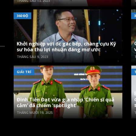
THÁNG SÁU 13, 2023
T
360 ĐỘ
3
Khởi nghiệp với ốc gác bếp, chàng cựu Kỹ
sư hóa thu lợi nhuận đáng mơ ước
THÁNG SÁU 9, 2023
T
GIẢI TRÍ
Đinh Tiến Đạt vừa gia nhập ‘Chiến sĩ quả
cảm’ đã chiếm ‘spotlight’
THÁNG MƯỜI 19, 2025
T