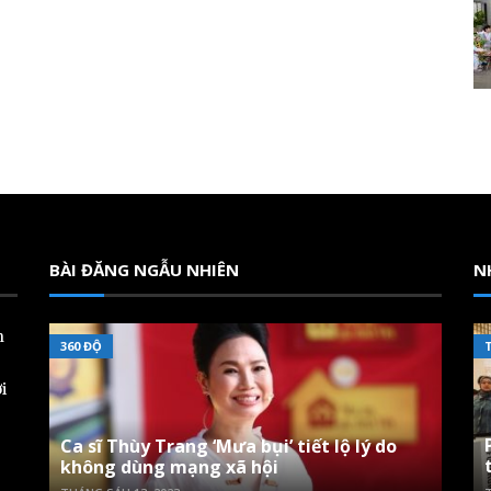
BÀI ĐĂNG NGẪU NHIÊN
N
n
360 ĐỘ
i
Ca sĩ Thùy Trang ‘Mưa bụi’ tiết lộ lý do
không dùng mạng xã hội