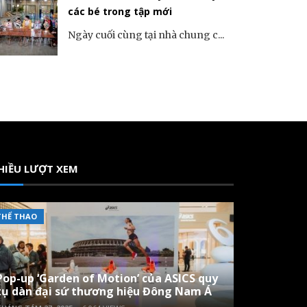
các bé trong tập mới
Ngày cuối cùng tại nhà chung c...
HIỀU LƯỢT XEM
THỂ THAO
Pop-up ‘Garden of Motion’ của ASICS quy
tụ dàn đại sứ thương hiệu Đông Nam Á