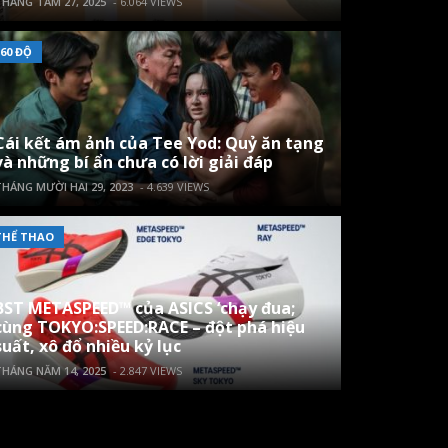
HÁNG TÁM 27, 2025
- 6.064 VIEWS
60 ĐỘ
Cái kết ám ảnh của Tee Yod: Quỷ ăn tạng
và những bí ẩn chưa có lời giải đáp
HÁNG MƯỜI HAI 29, 2023
- 4.639 VIEWS
THỂ THAO
BST METASPEED™ của ASICS ‘chạy đua;
cùng TOKYO:SPEED:RACE – đột phá hiệu
suất, xô đổ nhiều kỷ lục
HÁNG NĂM 14, 2025
- 2.847 VIEWS