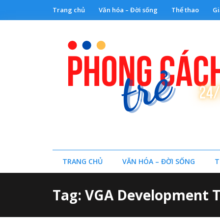
Trang chủ
Văn hóa – Đời sống
Thể thao
Gi
TRANG CHỦ
VĂN HÓA – ĐỜI SỐNG
T
Tag: VGA Development 