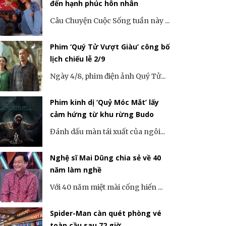
đến hạnh phúc hôn nhân
Câu Chuyện Cuộc Sống tuần này ...
Phim ‘Quý Tử Vượt Giàu’ công bố
lịch chiếu lễ 2/9
Ngày 4/8, phim điện ảnh Quý Tử...
Phim kinh dị ‘Quỷ Móc Mắt’ lấy
cảm hứng từ khu rừng Budo
Đánh dấu màn tái xuất của ngôi...
Nghệ sĩ Mai Dũng chia sẻ về 40
năm làm nghề
Với 40 năm miệt mài cống hiến ...
Spider-Man càn quét phòng vé
toàn cầu sau 72 giờ