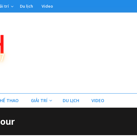
ải trí
Du lịch
Video
HỂ THAO
GIẢI TRÍ
DU LỊCH
VIDEO
Tour