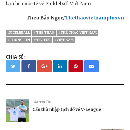
bạn bè quốc tế về Pickleball Việt Nam.
Theo Bảo Ngọc/
Thethaovietnamplus.vn
#PICKLEBALL
#THỂ THAO
#THỂ THAO VIỆT NAM
#THÔNG TIN
#TIN TỨC
#VIỆT NAM
CHIA SẺ:
BÀI TRƯỚC
Cầu thủ nhập tịch đổ về V-League