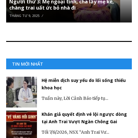
Người thứ 3: Mẹ ngoại tình, cha lấy mẹ kế,
chàng trai uất ức bỏ nhà đi
THÁNG TƯ 9, 2025
TIN MỚI NHẤT
Hệ miễn dịch suy yếu do lối sống thiếu
khoa học
Tuần này, Lời Cảnh Báo tiếp tụ...
Khán giả quyết định vé lội ngược dòng
tại Anh Trai Vượt Ngàn Chông Gai
Tối 7/8/2026, NSX “Anh Trai Vư...