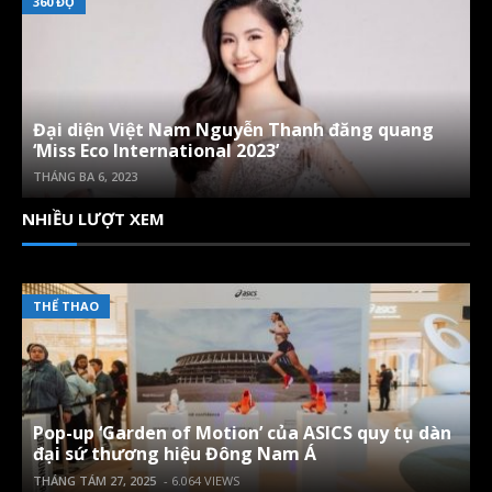
360 ĐỘ
Đại diện Việt Nam Nguyễn Thanh đăng quang
‘Miss Eco International 2023’
THÁNG BA 6, 2023
NHIỀU LƯỢT XEM
THỂ THAO
Pop-up ‘Garden of Motion’ của ASICS quy tụ dàn
đại sứ thương hiệu Đông Nam Á
THÁNG TÁM 27, 2025
- 6.064 VIEWS