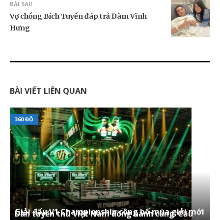
BÀI SAU
Vợ chồng Bích Tuyền đáp trả Đàm Vĩnh
Hưng
BÀI VIẾT LIÊN QUAN
360 ĐỘ
Giải đấu V1 Championship công bố mùa giải mới
Dàn tuyển thủ Việt Nam đồng hành cùng ‘Cầu