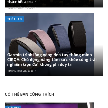
thủ nhí’
THÁNG TÁM 4, 2026
THÁNG TÁM 1, 2026
360 ĐỘ
THỂ THAO
Garmin trình làng vòng đeo tay thông minh
CIRQA: Chủ động nâng tầm sức khỏe cùng trải
nghiệm trọn đời không phí duy trì
THÁNG BẢY 25, 2026
CÓ THỂ BẠN CŨNG THÍCH