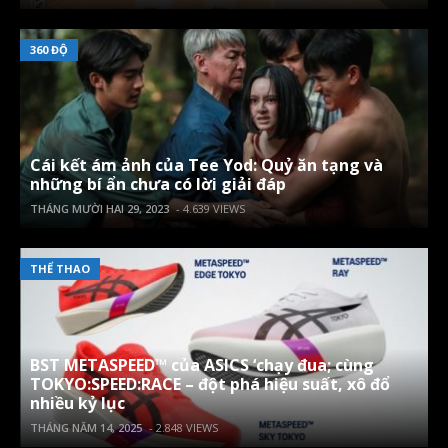
360 ĐỘ
Cái kết ám ảnh của Tee Yod: Quỷ ăn tạng và
những bí ẩn chưa có lời giải đáp
THÁNG MƯỜI HAI 29, 2023
- 4.639 VIEWS
THỂ THAO
BST METASPEED™ của ASICS ‘chạy đua; cùng
TOKYO:SPEED:RACE – đột phá hiệu suất, xô đổ
nhiều kỷ lục
THÁNG NĂM 14, 2025
- 2.848 VIEWS