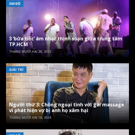
360 ĐỘ
3 ‘bữa tiệc’ âm nhạc thịnh soạn giữa trung tâm
TP.HCM
THÁNG MƯỜI HAI 20, 2023
GIẢI TRÍ
Người thứ 3: Chồng ngoại tình với gái massage
vì phát hiện vợ bị anh họ xâm hại
THÁNG MƯỜI HAI 18, 2024