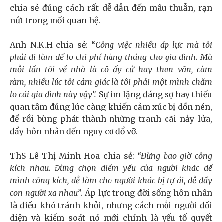
chia sẻ đúng cách rất dễ dẫn đến mâu thuẫn, rạn
nứt trong mối quan hệ.
Anh N.K.H chia sẻ: “
C
ông việc nhiều áp lực mà tôi
phải đi làm để lo chi phí hàng tháng cho gia đình. Mà
mỗi lần tôi về nhà là cô ấy cứ hay than vãn
,
c
à
m
ràm
,
nhiều lúc tôi cảm giác là tôi phải một mình chăm
lo cái gia đình này vậy”
.
Sự im lặng đáng sợ hay thiếu
quan tâm đúng lúc càng khiến cảm xúc bị dồn nén,
để rồi bùng phát thành những tranh cãi nảy lửa,
đẩy hôn nhân đến nguy cơ đổ vỡ.
ThS Lê Thị Minh Hoa chia sẻ:
“Đừng bao giờ công
kích nhau
.
Đừ
ng
chọn điểm yếu của người khác để
mình
công
kích
,
dễ làm cho người khác bị tự ái
,
dễ đẩy
con người xa nhau”
. Áp lực trong đời sống hôn nhân
là điều khó tránh khỏi, nhưng cách mỗi người đối
diện và kiểm soát nó mới chính là yếu tố quyết