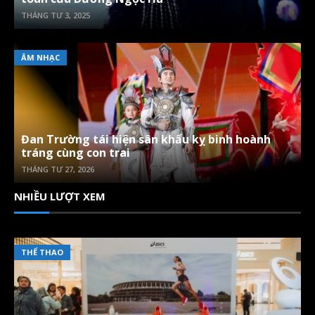
THÁNG TƯ 3, 2025
ÂM NHẠC
Đan Trường tái hiện sân khấu kỵ binh hoành
tráng cùng con trai
THÁNG TƯ 27, 2026
NHIỀU LƯỢT XEM
THỂ THAO