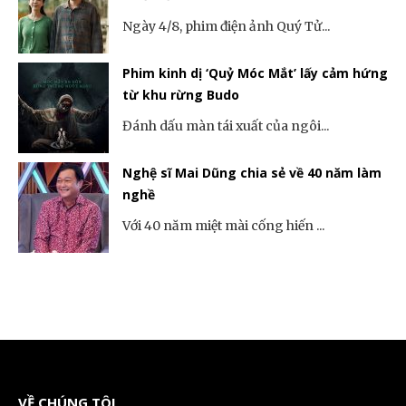
Ngày 4/8, phim điện ảnh Quý Tử...
Phim kinh dị ‘Quỷ Móc Mắt’ lấy cảm hứng
từ khu rừng Budo
Đánh dấu màn tái xuất của ngôi...
Nghệ sĩ Mai Dũng chia sẻ về 40 năm làm
nghề
Với 40 năm miệt mài cống hiến ...
VỀ CHÚNG TÔI