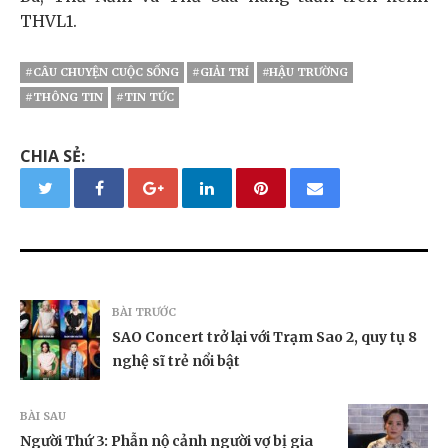
THVL1.
#CÂU CHUYỆN CUỘC SỐNG
#GIẢI TRÍ
#HẬU TRƯỜNG
#THÔNG TIN
#TIN TỨC
CHIA SẺ:
BÀI TRƯỚC
SAO Concert trở lại với Trạm Sao 2, quy tụ 8
nghệ sĩ trẻ nổi bật
BÀI SAU
Người Thứ 3: Phẫn nộ cảnh người vợ bị gia