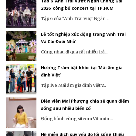
Tập 6 ‘Anh Trai Vượt Ngàn Chông Gai
2026’ công bố concert tại TP.HCM
Tập 6 của “Anh Trai Vượt Ngàn ...
Lễ tốt nghiệp xúc động trong ‘Anh Trai
Và Cái Đuôi Nhỏ’
Cùng nhau đi qua rất nhiều trả...
Hương Tràm bật khóc tại ‘Mái ấm gia
đình Việt’
Tập 198 Mái ấm gia đình Việt v...
Diễn viên Mai Phượng chia sẻ quan điểm
sống sau nhiều biến cố
Đồng hành cùng sitcom Vitamin ...
Hệ miễn dịch suy yếu do lối sống thiếu