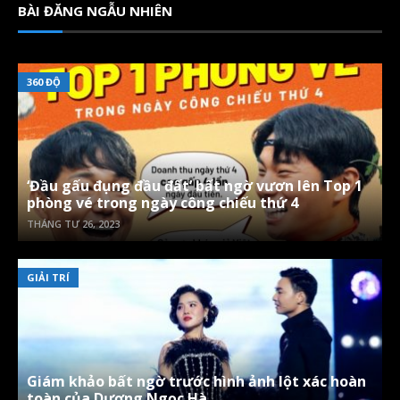
BÀI ĐĂNG NGẪU NHIÊN
360 ĐỘ
‘Đầu gấu đụng đầu đất’ bất ngờ vươn lên Top 1
phòng vé trong ngày công chiếu thứ 4
THÁNG TƯ 26, 2023
GIẢI TRÍ
Giám khảo bất ngờ trước hình ảnh lột xác hoàn
toàn của Dương Ngọc Hà