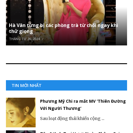
Hà Vân từng bị các phòng trà từ chối ngay khi
thử giọng
THÁNG TƯ 26, 2024
TIN MỚI NHẤT
Phương Mỹ Chi ra mắt MV ‘Thiên Đường
Với Người Thương’
Sau loạt động thái khiến cộng ...