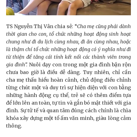
TS Nguyễn Thị Vân chia sẻ: “
Cha mẹ cũng phải dành
thời gian cho con
,
tổ chức những hoạt động sinh hoạt
chung
như đi du lịch cùng nhau
,
đi ăn cùng nhau
,
hoặc
là thậm chí tổ chức những hoạt động có ý nghĩa như đi
từ thiện để tăng cái tính kết nối các thành viên trong
gia đình”.
Nuôi dạy con trong một gia đình bận rộn
chưa bao giờ là điều dễ dàng. Tuy nhiên, chỉ cần
cha mẹ thấu hiểu hoàn cảnh, chủ động điều chỉnh
từng chút một và duy trì sự hiện diện với con bằng
những hành động cụ thể, trẻ sẽ có thêm điểm tựa
để lớn lên an toàn, tự tin và gắn bó mật thiết với gia
đình. Sự tử tế và quan tâm đúng cách chính là chìa
khóa xây dựng một tổ ấm văn minh, giàu lòng cảm
thông.