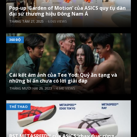
Pop-up ‘Garden of Motion’ của ASICS quy tụ dàn
đại sứ thương hiệu Đông Nam Á
THÁNG TÁM 27, 2025
- 6.065 VIEWS
360 ĐỘ
Cái kết ám ảnh của Tee Yod: Quỷ ăn tạng và
những bí ẩn chưa có lời giải đáp
THÁNG MƯỜI HAI 29, 2023
- 4.640 VIEWS
THỂ THAO
BST METASPEED™ của ASICS ‘chạy đua; cùng