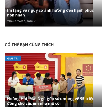
Im lặng và nguy cơ ảnh hưởng đến hạnh phúc
hôn nhân
THÁNG TÁM 5, 2026
CÓ THỂ BẠN CŨNG THÍCH
GIẢI TRÍ
Hoàng Hải, Mai Ngô góp sức mang về 95 triệu
đồng cho các em nhỏ mồ côi