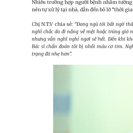
Nhiều trường hợp người bệnh nhầm tưởng đ
nên tự xử lý tại nhà, dẫn đến bỏ lỡ “thời gi
Chị N.T.V chia sẻ:
“Đang ngủ tôi bất ngờ thấ
nghĩ chắc do đi nắng về mệt hoặc trúng gió n
nhưng vẫn nghĩ nghỉ ngơi sẽ hết. Đến khi khô
Bác sĩ chẩn đoán tôi bị nhồi máu cơ tim. Ngh
trạng đã nhẹ hơn
”.