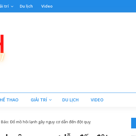
ải trí
Du lịch
Video
HỂ THAO
GIẢI TRÍ
DU LỊCH
VIDEO
 Báo: Đổ mồ hôi lạnh gây nguy cơ dẫn đến đột quỵ