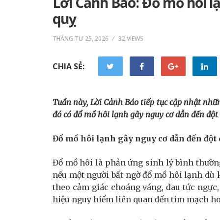
Lời Cảnh Báo: Đổ mồ hôi l
quỵ
THÁNG TƯ 25, 2026
32 VIEWS
CHIA SẺ:
Tuần này, Lời Cảnh Báo tiếp tục cập nhật nhữn
đó có đổ
mồ hôi lạnh gây nguy cơ dẫn đến đột
Đổ mồ hôi lạnh gây nguy cơ dẫn đến đột
Đổ mồ hôi là phản ứng sinh lý bình thườn
nếu một người bất ngờ đổ mồ hôi lạnh dù 
theo cảm giác choáng váng, đau tức ngực, 
hiệu nguy hiểm liên quan đến tim mạch ho