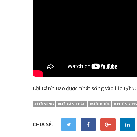
Lời Cảnh Báo được phát sóng vào lúc 19h5
#ĐỜI SỐNG
#LỜI CẢNH BÁO
#SỨC KHỎE
#THÔNG TI
CHIA SẺ: