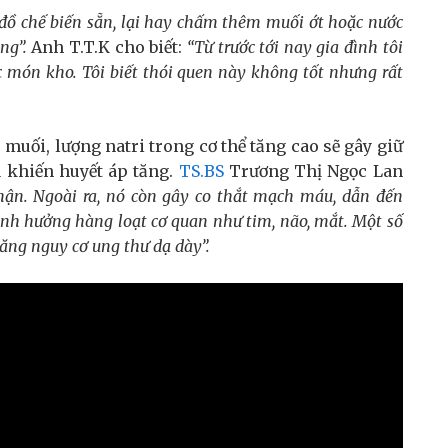
đồ chế biến sẵn, lại hay chấm thêm muối ớt hoặc nước
ng”
.
Anh T.T.K cho biết:
“Từ trước tới nay gia đình tôi
 món kho. Tôi biết thói quen này không tốt nhưng rất
 muối, lượng natri trong cơ thể tăng cao sẽ gây giữ
à khiến huyết áp tăng.
TS.BS
Trương Thị Ngọc Lan
hận. Ngoài ra, nó còn gây co thắt mạch máu, dẫn đến
ảnh hưởng hàng loạt cơ quan như tim, não, mắt. Một số
ăng nguy cơ ung thư dạ dày”
.