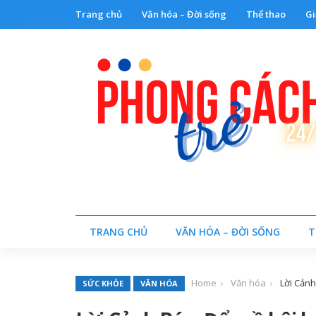
Trang chủ
Văn hóa – Đời sống
Thể thao
Gi
TRANG CHỦ
VĂN HÓA – ĐỜI SỐNG
T
Home
Văn hóa
Lời Cảnh
SỨC KHỎE
VĂN HÓA