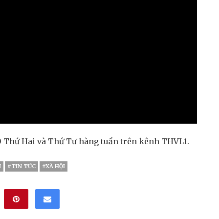
0 Thứ Hai và Thứ Tư hàng tuần trên kênh THVL1.
N
#TIN TỨC
#XÃ HỘI