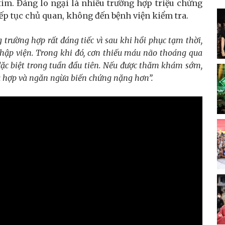
im. Đáng lo ngại là nhiều trường hợp triệu chứng
iếp tục chủ quan, không đến bệnh viện kiểm tra.
trường hợp rất đáng tiếc vì sau khi hồi phục tạm thời,
hập viện. Trong khi đó, cơn thiếu máu não thoáng qua
 đặc biệt trong tuần đầu tiên. Nếu được thăm khám sớm,
ù hợp và ngăn ngừa biến chứng nặng hơn”
.