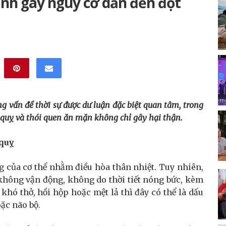
ạnh gây nguy cơ dẫn đến đột
g vấn đề thời sự được dư luận đặc biệt
quan tâm, trong
 quỵ
và t
hói quen ăn mặn không chỉ gây hại thận
.
 quỵ
g của cơ thể nhằm điều hòa thân nhiệt. Tuy nhiên,
không vận động, không do thời tiết nóng bức, kèm
khó thở, hồi hộp hoặc mệt lả thì đây có thể là dấu
ặc não bộ.