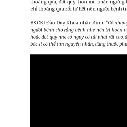
thoáng qua, đột quỵ, hôn mê hoặc ngưng t
chỉ thoáng qua rồi tự hết nên người bệnh t
BS.CKI Đào Duy Khoa nhận định: “
Có những 
người bệnh cho rằng bệnh nhẹ nên trì hoãn n
hoặc đột quỵ nhẹ có nguy cơ tái phát rất cao,
bác sĩ có thể tìm nguyên nhân, dùng thuốc ph