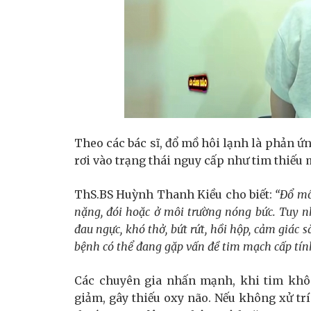
Theo các bác sĩ, đổ mồ hôi lạnh là phản ứn
rơi vào trạng thái nguy cấp như tim thiếu 
ThS.BS Huỳnh Thanh Kiều cho biết:
“Đổ mồ 
nặng, đói hoặc ở môi trường nóng bức. Tuy nh
đau ngực, khó thở, bứt rứt, hồi hộp, cảm giác
bệnh có thể đang gặp vấn đề tim mạch cấp tính
Các chuyên gia nhấn mạnh, khi tim khô
giảm, gây thiếu oxy não. Nếu không xử trí