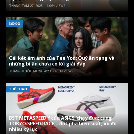
THÁNG TÁM 27, 2025
- 6.064 VIEWS
360 ĐỘ
Cái kết ám ảnh của Tee Yod: Quỷ ăn tạng và
những bí ẩn chưa có lời giải đáp
THÁNG MƯỜI HAI 29, 2023
- 4.639 VIEWS
THỂ THAO
BST METASPEED™ của ASICS ‘chạy đua; cùng
TOKYO:SPEED:RACE – đột phá hiệu suất, xô đổ
nhiều kỷ lục