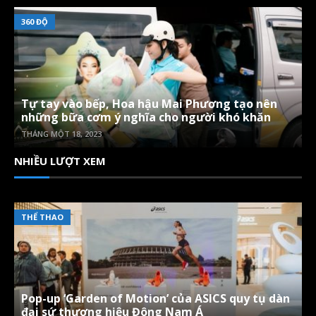
360 ĐỘ
Tự tay vào bếp, Hoa hậu Mai Phương tạo nên
những bữa cơm ý nghĩa cho người khó khăn
THÁNG MỘT 18, 2023
NHIỀU LƯỢT XEM
THỂ THAO
Pop-up ‘Garden of Motion’ của ASICS quy tụ dàn
đại sứ thương hiệu Đông Nam Á