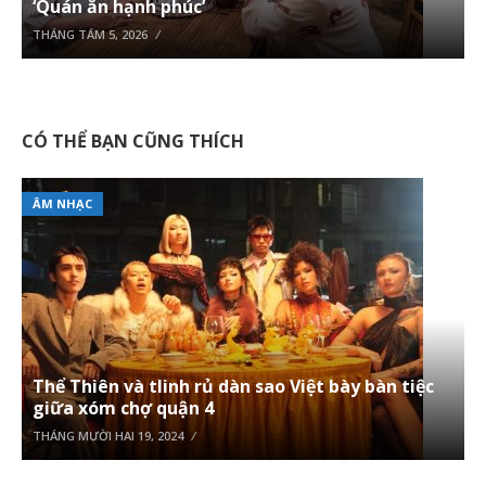
‘Quán ăn hạnh phúc’
THÁNG TÁM 5, 2026
CÓ THỂ BẠN CŨNG THÍCH
ÂM NHẠC
Thể Thiên và tlinh rủ dàn sao Việt bày bàn tiệc
giữa xóm chợ quận 4
THÁNG MƯỜI HAI 19, 2024