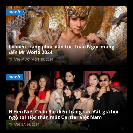
360 ĐỘ
Lộ diện trang phục dân tộc Tuấn Ngọc mang
đến Mr World 2024
THÁNG MƯỜI MỘT 19, 2024
360 ĐỘ
H’Hen Niê, Châu Bùi diện trang sức đắt giá hội
ngộ tại tiệc thân mật Cartier Việt Nam
THÁNG BA 26, 2024