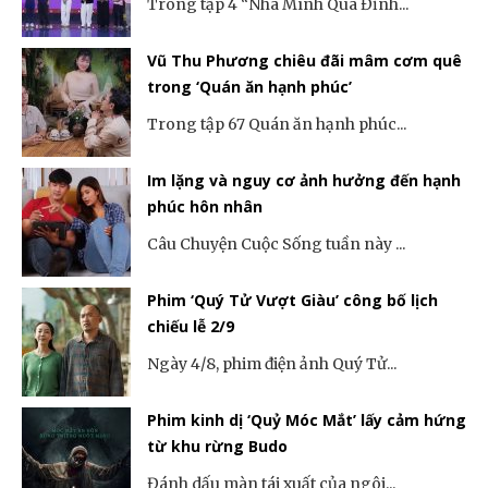
Trong tập 4 “Nhà Mình Quá Đỉnh...
Vũ Thu Phương chiêu đãi mâm cơm quê
trong ‘Quán ăn hạnh phúc’
Trong tập 67 Quán ăn hạnh phúc...
Im lặng và nguy cơ ảnh hưởng đến hạnh
phúc hôn nhân
Câu Chuyện Cuộc Sống tuần này ...
Phim ‘Quý Tử Vượt Giàu’ công bố lịch
chiếu lễ 2/9
Ngày 4/8, phim điện ảnh Quý Tử...
Phim kinh dị ‘Quỷ Móc Mắt’ lấy cảm hứng
từ khu rừng Budo
Đánh dấu màn tái xuất của ngôi...