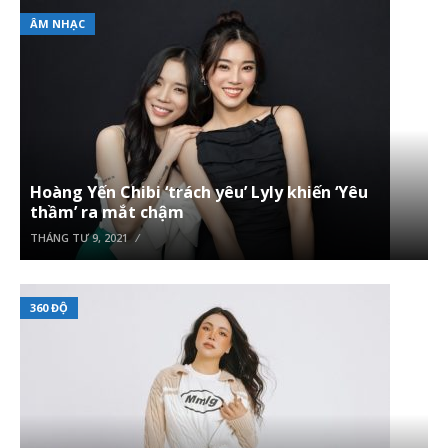
ÂM NHẠC
Hoàng Yến Chibi ‘trách yêu’ Lyly khiến ‘Yêu
thầm’ ra mắt chậm
THÁNG TƯ 9, 2021
360 ĐỘ