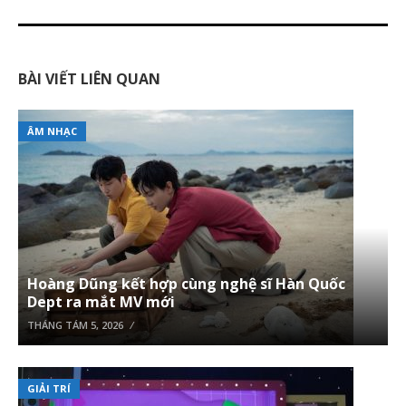
BÀI VIẾT LIÊN QUAN
ÂM NHẠC
Hoàng Dũng kết hợp cùng nghệ sĩ Hàn Quốc
Dept ra mắt MV mới
THÁNG TÁM 5, 2026
GIẢI TRÍ