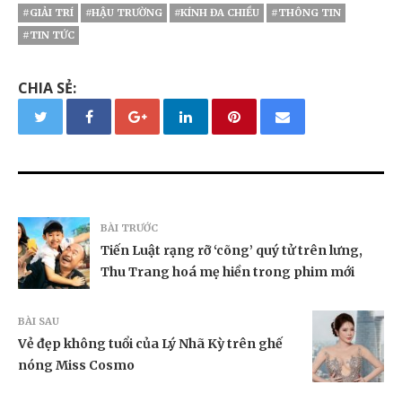
#GIẢI TRÍ
#HẬU TRƯỜNG
#KÍNH ĐA CHIỀU
#THÔNG TIN
#TIN TỨC
CHIA SẺ:
BÀI TRƯỚC
Tiến Luật rạng rỡ ‘cõng’ quý tử trên lưng,
Thu Trang hoá mẹ hiền trong phim mới
BÀI SAU
Vẻ đẹp không tuổi của Lý Nhã Kỳ trên ghế
nóng Miss Cosmo