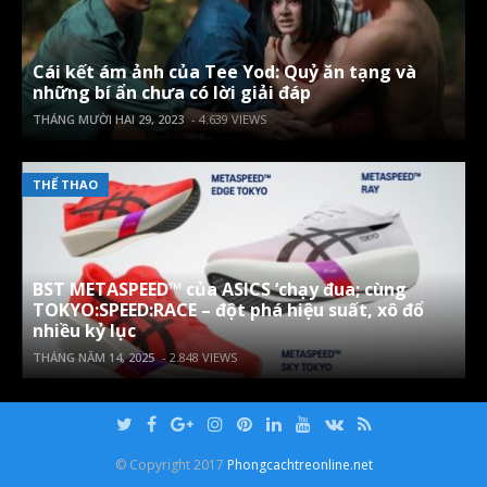
Cái kết ám ảnh của Tee Yod: Quỷ ăn tạng và
những bí ẩn chưa có lời giải đáp
THÁNG MƯỜI HAI 29, 2023
- 4.639 VIEWS
THỂ THAO
BST METASPEED™ của ASICS ‘chạy đua; cùng
TOKYO:SPEED:RACE – đột phá hiệu suất, xô đổ
nhiều kỷ lục
THÁNG NĂM 14, 2025
- 2.848 VIEWS
© Copyright 2017
Phongcachtreonline.net