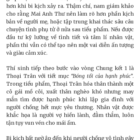
hơn khi bi kịch xảy ra. Thậm chí, nam giám khảo
cho rằng Mai Anh Thư nên làm rõ hơn phần kịch
bản về người mẹ, hoặc tập trung khai thác sâu câu
chuyện tình phụ tử ở nửa sau tiểu phẩm. Nếu được
đầu tư kỹ lưỡng về tình tiết và tâm lí nhân vật,
phần thi vẫn có thể tạo nên một vai diễn ấn tượng
và giàu cảm xúc.
Thí sinh tiếp theo bước vào vòng Chung kết 1 là
Thoại Trân với tiết mục
“Bóng tối của hạnh phúc”
.
Trong tiểu phẩm, Thoại Trân hóa thân thành một
cô gái mồ côi, xuất thân nghèo khó nhưng may
mắn tìm được hạnh phúc khi lập gia đình với
người chồng hết mực yêu thương. Nhân vật được
khắc họa là người vợ hiền lành, đằm thắm, luôn
tận tụy vun vén cho mái ấm.
Bi kịch bất ngờ ập đến khi người chồng vô tình gây