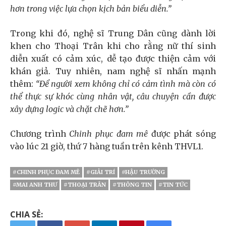
hơn trong việc lựa chọn kịch bản biểu diễn.”
Trong khi đó, nghệ sĩ Trung Dân cũng dành lời
khen cho Thoại Trân khi cho rằng nữ thí sinh
diễn xuất có cảm xúc, dễ tạo được thiện cảm với
khán giả. Tuy nhiên, nam nghệ sĩ nhấn mạnh
thêm:
“Để người xem không chỉ có cảm tình mà còn có
thể thực sự khóc cùng nhân vật, câu chuyện cần được
xây dựng logic và chặt chẽ hơn.”
Chương trình
Chinh phục đam mê
được phát sóng
vào lúc 21 giờ, thứ 7 hàng tuần trên kênh THVL1.
#CHINH PHỤC ĐAM MÊ
#GIẢI TRÍ
#HẬU TRƯỜNG
#MAI ANH THƯ
#THOẠI TRÂN
#THÔNG TIN
#TIN TỨC
CHIA SẺ: