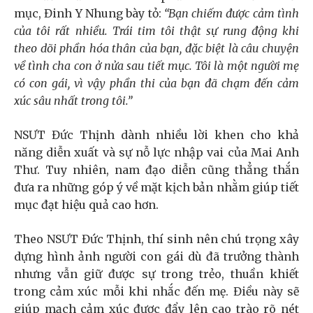
mục, Đinh Y Nhung bày tỏ:
“Bạn chiếm được cảm tình
của tôi rất nhiều. Trái tim tôi thật sự rung động khi
theo dõi phần hóa thân của bạn, đặc biệt là câu chuyện
về tình cha con ở nửa sau tiết mục. Tôi là một người mẹ
có con gái, vì vậy phần thi của bạn đã chạm đến cảm
xúc sâu nhất trong tôi.”
NSƯT Đức Thịnh dành nhiều lời khen cho khả
năng diễn xuất và sự nỗ lực nhập vai của Mai Anh
Thư. Tuy nhiên, nam đạo diễn cũng thẳng thắn
đưa ra những góp ý về mặt kịch bản nhằm giúp tiết
mục đạt hiệu quả cao hơn.
Theo NSƯT Đức Thịnh, thí sinh nên chú trọng xây
dựng hình ảnh người con gái dù đã trưởng thành
nhưng vẫn giữ được sự trong trẻo, thuần khiết
trong cảm xúc mỗi khi nhắc đến mẹ. Điều này sẽ
giúp mạch cảm xúc được đẩy lên cao trào rõ nét