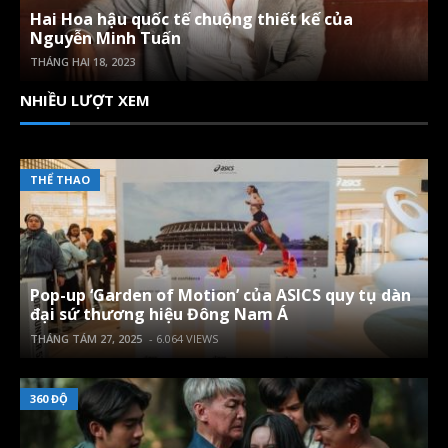
Hai Hoa hậu quốc tế chuộng thiết kế của
Nguyễn Minh Tuấn
THÁNG HAI 18, 2023
NHIỀU LƯỢT XEM
THỂ THAO
Pop-up ‘Garden of Motion’ của ASICS quy tụ dàn
đại sứ thương hiệu Đông Nam Á
THÁNG TÁM 27, 2025
- 6.064 VIEWS
360 ĐỘ