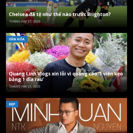
Chelsea đã tệ như thế nào trước Brighton?
THÁNG HAI 17, 2025
VĂN HÓA
Quang Linh Vlogs xin lỗi vì quảng cáo ‘1 viên kẹo
bằng 1 đĩa rau’
THÁNG HAI 27, 2025
ĐẸP