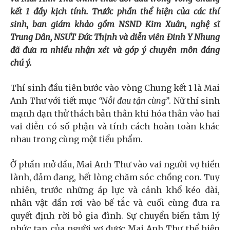
kết 1 đầy kịch tính. Trước phần thể hiện của các thí
sinh, ban giám khảo gồm NSND Kim Xuân, nghệ sĩ
Trung Dân, NSƯT Đức Thịnh và diễn viên Đinh Y Nhung
đã đưa ra nhiều nhận xét và góp ý chuyên môn đáng
chú ý.
Thí sinh đầu tiên bước vào vòng Chung kết 1 là Mai
Anh Thư với tiết mục
“Nỗi đau tận cùng”
. Nữ thí sinh
mạnh dạn thử thách bản thân khi hóa thân vào hai
vai diễn có số phận và tính cách hoàn toàn khác
nhau trong cùng một tiểu phẩm.
Ở phần mở đầu, Mai Anh Thư vào vai người vợ hiền
lành, đảm đang, hết lòng chăm sóc chồng con. Tuy
nhiên, trước những áp lực và cảnh khổ kéo dài,
nhân vật dần rơi vào bế tắc và cuối cùng đưa ra
quyết định rời bỏ gia đình. Sự chuyển biến tâm lý
phức tạp của người vợ được Mai Anh Thư thể hiện