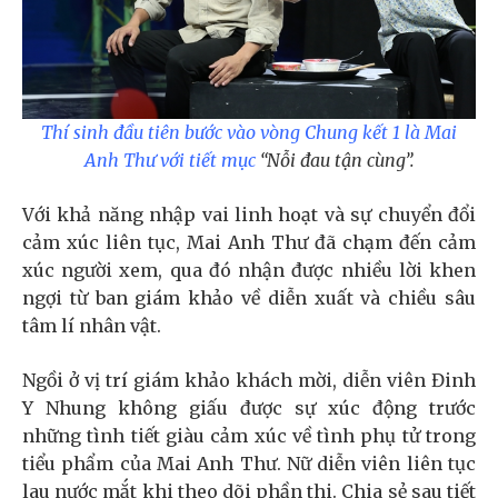
Thí sinh đầu tiên bước vào vòng Chung kết 1 là Mai
Anh Thư với tiết mục
“Nỗi đau tận cùng”.
Với khả năng nhập vai linh hoạt và sự chuyển đổi
cảm xúc liên tục, Mai Anh Thư đã chạm đến cảm
xúc người xem, qua đó nhận được nhiều lời khen
ngợi từ ban giám khảo về diễn xuất và chiều sâu
tâm lí nhân vật.
Ngồi ở vị trí giám khảo khách mời, diễn viên Đinh
Y Nhung không giấu được sự xúc động trước
những tình tiết giàu cảm xúc về tình phụ tử trong
tiểu phẩm của Mai Anh Thư. Nữ diễn viên liên tục
lau nước mắt khi theo dõi phần thi. Chia sẻ sau tiết