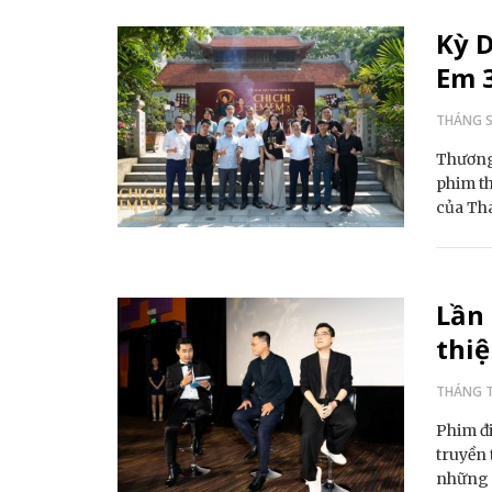
Kỳ D
Em 3
THÁNG S
Thương 
phim th
của T
Lần 
thiệ
THÁNG T
Phim đ
truyền 
những 