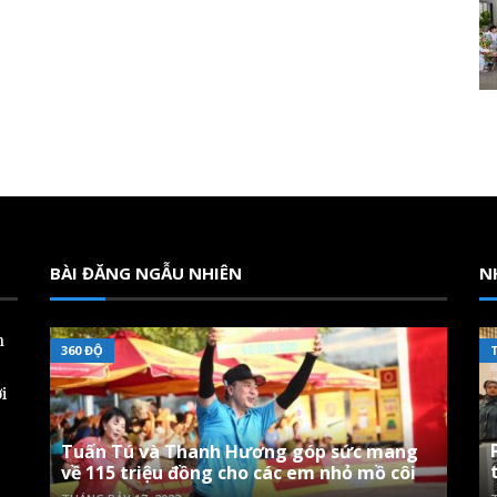
BÀI ĐĂNG NGẪU NHIÊN
N
n
360 ĐỘ
i
Tuấn Tú và Thanh Hương góp sức mang
về 115 triệu đồng cho các em nhỏ mồ côi