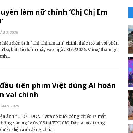
uyên làm nữ chính ‘Chị Chị Em
’
ÁU 2, 2026
hiệu điện ảnh “Chị Chị Em Em” chính thức trở lại với phần
ứ ba, bắt đầu bấm máy vào ngày 31/5/2026. Với sự tham gia
hanh…
đầu tiên phim Việt dùng AI hoàn
n vai chính
ÁM 5, 2025
iện ảnh “CHỐT ĐƠN!” vừa có buổi công chiếu ra mắt
thông vào ngày 04/08 tại TP.HCM. Đây là một trong
dự án điện ảnh đáng chú…