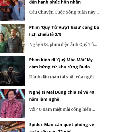
đến hạnh phúc hôn nhân
Câu Chuyện Cuộc Sống tuần này ...
Phim ‘Quý Tử Vượt Giàu’ công bố
lịch chiếu lễ 2/9
Ngày 4/8, phim điện ảnh Quý Tử...
Phim kinh dị ‘Quỷ Móc Mắt’ lấy
cảm hứng từ khu rừng Budo
Đánh dấu màn tái xuất của ngôi...
Nghệ sĩ Mai Dũng chia sẻ về 40
năm làm nghề
Với 40 năm miệt mài cống hiến ...
Spider-Man càn quét phòng vé
toàn cầu sau 72 giờ