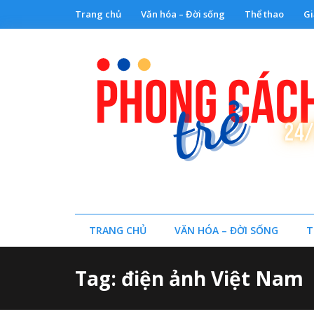
Trang chủ
Văn hóa – Đời sống
Thể thao
Gi
TRANG CHỦ
VĂN HÓA – ĐỜI SỐNG
T
Tag: điện ảnh Việt Nam