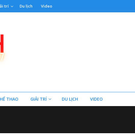
ải trí
Du lịch
Video
HỂ THAO
GIẢI TRÍ
DU LỊCH
VIDEO