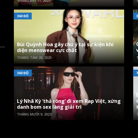
THÁNG BẢY 17, 2023
T
360 ĐỘ
3
Bùi Quỳnh Hoa gây chú ý tại sự kiện khi
diện menswear cực chất
THÁNG TÁM 28, 2025
T
360 ĐỘ
Lý Nhã Kỳ ‘thả rông’ đi xem Rap Việt, xứng
danh bom sex làng giải trí
THÁNG MƯỜI 9, 2023
T