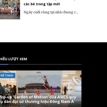
các bé trong tập mới
Ngày cuối cùng tại nhà chung c...
HIỀU LƯỢT XEM
THỂ THAO
Pop-up ‘Garden of Motion’ của ASICS quy
tụ dàn đại sứ thương hiệu Đông Nam Á