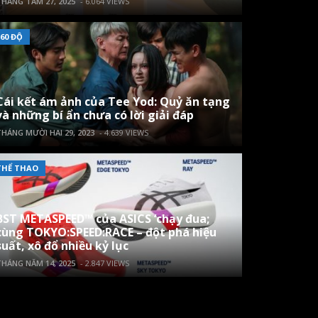
HÁNG TÁM 27, 2025
- 6.064 VIEWS
60 ĐỘ
Cái kết ám ảnh của Tee Yod: Quỷ ăn tạng
và những bí ẩn chưa có lời giải đáp
HÁNG MƯỜI HAI 29, 2023
- 4.639 VIEWS
THỂ THAO
BST METASPEED™ của ASICS ‘chạy đua;
cùng TOKYO:SPEED:RACE – đột phá hiệu
suất, xô đổ nhiều kỷ lục
HÁNG NĂM 14, 2025
- 2.847 VIEWS