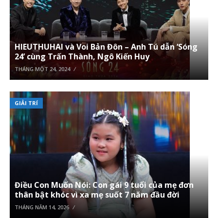
HIEUTHUHAI và Voi Bản Đôn – Anh Tú dẫn ‘Sóng
24’ cùng Trấn Thành, Ngô Kiến Huy
THÁNG MỘT 24, 2024
GIẢI TRÍ
Điều Con Muốn Nói: Con gái 9 tuổi của mẹ đơn
thân bật khóc vì xa mẹ suốt 7 năm đầu đời
THÁNG NĂM 14, 2026