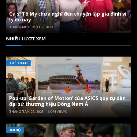
Ca sĩ Tố My chưa nghĩ đến chuyện lập gia đình vì
lý do này
THÁNG MƯỜI MỘT 7, 2023
NHIỀU LƯỢT XEM
THỂ THAO
Pop-up ‘Garden of Motion’ của ASICS quy tụ dàn
đại sứ thương hiệu Đông Nam Á
THÁNG TÁM 27, 2025
- 6.064 VIEWS
360 ĐỘ