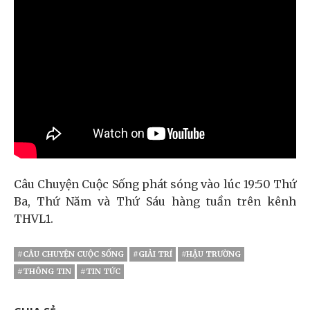
Câu Chuyện Cuộc Sống phát sóng vào lúc 19:50 Thứ
Ba, Thứ Năm và Thứ Sáu hàng tuần trên kênh
THVL1.
#CÂU CHUYỆN CUỘC SỐNG
#GIẢI TRÍ
#HẬU TRƯỜNG
#THÔNG TIN
#TIN TỨC