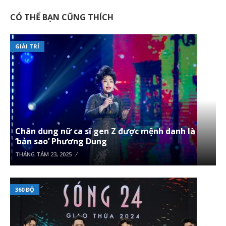
CÓ THỂ BẠN CŨNG THÍCH
GIẢI TRÍ
Chân dung nữ ca sĩ gen Z được mệnh danh là
‘bản sao’ Phương Dung
THÁNG TÁM 23, 2025
360 ĐỘ