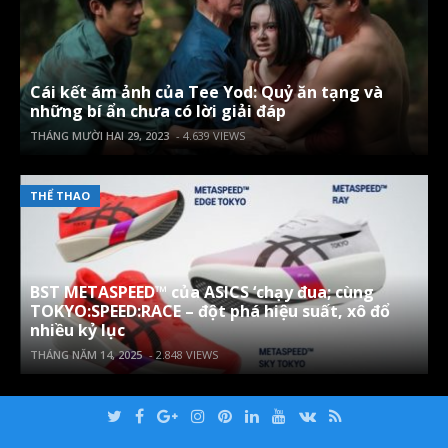
Cái kết ám ảnh của Tee Yod: Quỷ ăn tạng và
những bí ẩn chưa có lời giải đáp
THÁNG MƯỜI HAI 29, 2023
- 4.639 VIEWS
THỂ THAO
BST METASPEED™ của ASICS ‘chạy đua; cùng
TOKYO:SPEED:RACE – đột phá hiệu suất, xô đổ
nhiều kỷ lục
THÁNG NĂM 14, 2025
- 2.848 VIEWS