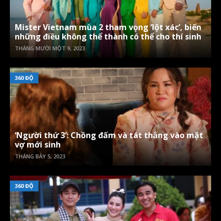
Mister Vietnam mùa 2 tham vọng ‘lột xác’, biến
những điều không thể thành có thể cho thí sinh
THÁNG MƯỜI MỘT 9, 2023
360 ĐỘ
‘Người thứ 3’: Chồng đấm và tát thẳng vào mặt
vợ mới sinh
THÁNG BẢY 5, 2023
360 ĐỘ