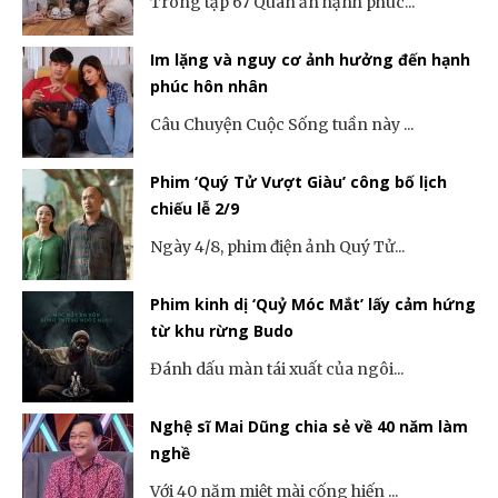
Trong tập 67 Quán ăn hạnh phúc...
Im lặng và nguy cơ ảnh hưởng đến hạnh
phúc hôn nhân
Câu Chuyện Cuộc Sống tuần này ...
Phim ‘Quý Tử Vượt Giàu’ công bố lịch
chiếu lễ 2/9
Ngày 4/8, phim điện ảnh Quý Tử...
Phim kinh dị ‘Quỷ Móc Mắt’ lấy cảm hứng
từ khu rừng Budo
Đánh dấu màn tái xuất của ngôi...
Nghệ sĩ Mai Dũng chia sẻ về 40 năm làm
nghề
Với 40 năm miệt mài cống hiến ...