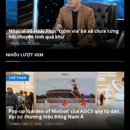
Nhạc sĩ Võ Hoài Phúc ‘trộm vía’ bà xã chưa từng
hỏi chuyện tình quá khứ
THÁNG TƯ 27, 2024
NHIỀU LƯỢT XEM
THỂ THAO
Pop-up ‘Garden of Motion’ của ASICS quy tụ dàn
đại sứ thương hiệu Đông Nam Á
THÁNG TÁM 27, 2025
- 6.064 VIEWS