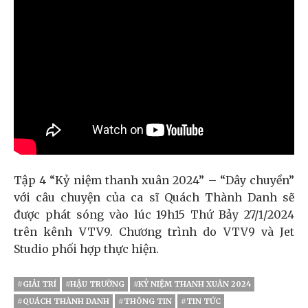
Tập 4 “Kỷ niệm thanh xuân 2024” – “Dây chuyền”
với câu chuyện của ca sĩ Quách Thành Danh sẽ
được phát sóng vào lúc 19h15 Thứ Bảy 27/1/2024
trên kênh VTV9. Chương trình do VTV9 và Jet
Studio phối hợp thực hiện.
#GIẢI TRÍ
#HẬU TRƯỜNG
#KỶ NIỆM THANH XUÂN 2024
#QUÁCH THÀNH DANH
#THÔNG TIN
#TIN TỨC