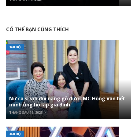
CÓ THỂ BẠN CŨNG THÍCH
360 ĐỘ
Nữ ca sĩ với đôi nạng gỗ được MC Hồng Vân hết
mình ủng hộ lập gia đình
THÁNG SÁU 16, 2023
360 ĐỘ