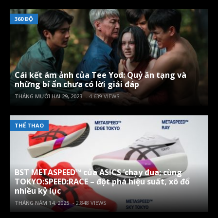
360 ĐỘ
Cái kết ám ảnh của Tee Yod: Quỷ ăn tạng và
những bí ẩn chưa có lời giải đáp
THÁNG MƯỜI HAI 29, 2023
- 4.639 VIEWS
THỂ THAO
BST METASPEED™ của ASICS ‘chạy đua; cùng
TOKYO:SPEED:RACE – đột phá hiệu suất, xô đổ
nhiều kỷ lục
THÁNG NĂM 14, 2025
- 2.848 VIEWS