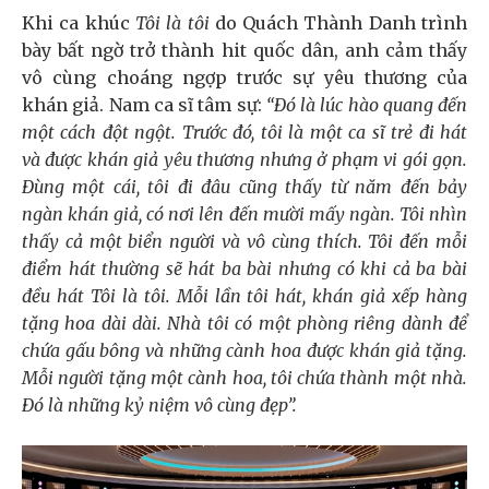
Khi ca khúc
Tôi là tôi
do Quách Thành Danh trình
bày bất ngờ trở thành hit quốc dân, anh cảm thấy
vô cùng choáng ngợp trước sự yêu thương của
khán giả. Nam ca sĩ tâm sự:
“Đó là lúc hào quang đến
một cách đột ngột. Trước đó, tôi là một ca sĩ trẻ đi hát
và được khán giả yêu thương nhưng ở phạm vi gói gọn.
Đùng một cái, tôi đi đâu cũng thấy từ năm đến bảy
ngàn khán giả, có nơi lên đến mười mấy ngàn. Tôi nhìn
thấy cả một biển người và vô cùng thích. Tôi đến mỗi
điểm hát thường sẽ hát ba bài nhưng có khi cả ba bài
đều hát Tôi là tôi. Mỗi lần tôi hát, khán giả xếp hàng
tặng hoa dài dài. Nhà tôi có một phòng riêng dành để
chứa gấu bông và những cành hoa được khán giả tặng.
Mỗi người tặng một cành hoa, tôi chứa thành một nhà.
Đó là những kỷ niệm vô cùng đẹp”.