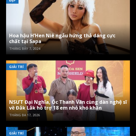
ĐẸP
Hoa hậu H’Hen Niê ngẫu hứng thả dáng cực
chất tại Sapa
THÁNG BẢY 7, 2024
GIẢI TRÍ
NSƯT Đại Nghĩa, Ốc Thanh Vân cùng dàn nghệ sĩ
về Đắk Lắk hỗ trợ 18 em nhỏ khó khăn
THÁNG BA 17, 2026
GIẢI TRÍ