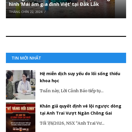
hình ‘Mái ấm gia đình Việt’ tại Đắk Lắk
THÁNG CHÍN 22, 2024
TIN MỚI NHẤT
Hệ miễn dịch suy yếu do lối sống thiếu
khoa học
Tuần này, Lời Cảnh Báo tiếp tụ...
Khán giả quyết định vé lội ngược dòng
tại Anh Trai Vượt Ngàn Chông Gai
Tối 7/8/2026, NSX “Anh Trai Vư...