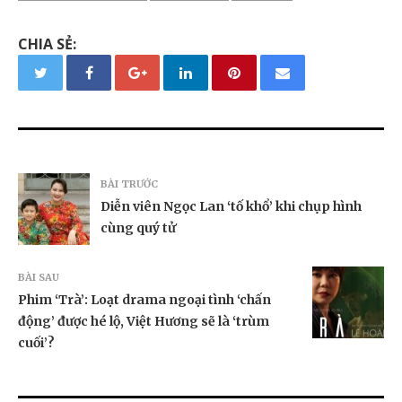
CHIA SẺ:
BÀI TRƯỚC
Diễn viên Ngọc Lan ‘tố khổ’ khi chụp hình
cùng quý tử
BÀI SAU
Phim ‘Trà’: Loạt drama ngoại tình ‘chấn
động’ được hé lộ, Việt Hương sẽ là ‘trùm
cuối’?