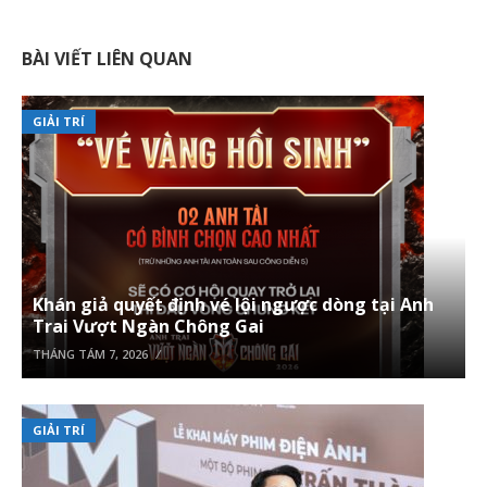
BÀI VIẾT LIÊN QUAN
GIẢI TRÍ
Khán giả quyết định vé lội ngược dòng tại Anh
Trai Vượt Ngàn Chông Gai
THÁNG TÁM 7, 2026
GIẢI TRÍ