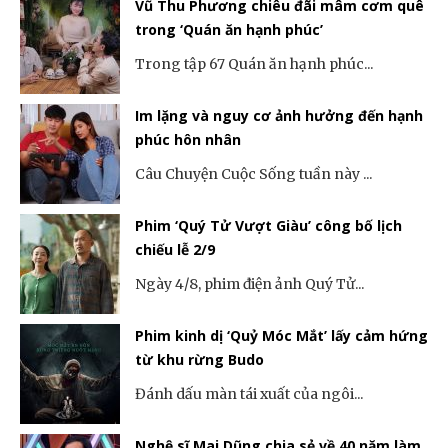
Vũ Thu Phương chiêu đãi mâm cơm quê
trong ‘Quán ăn hạnh phúc’
Trong tập 67 Quán ăn hạnh phúc...
Im lặng và nguy cơ ảnh hưởng đến hạnh
phúc hôn nhân
Câu Chuyện Cuộc Sống tuần này ...
Phim ‘Quý Tử Vượt Giàu’ công bố lịch
chiếu lễ 2/9
Ngày 4/8, phim điện ảnh Quý Tử...
Phim kinh dị ‘Quỷ Móc Mắt’ lấy cảm hứng
từ khu rừng Budo
Đánh dấu màn tái xuất của ngôi...
Nghệ sĩ Mai Dũng chia sẻ về 40 năm làm