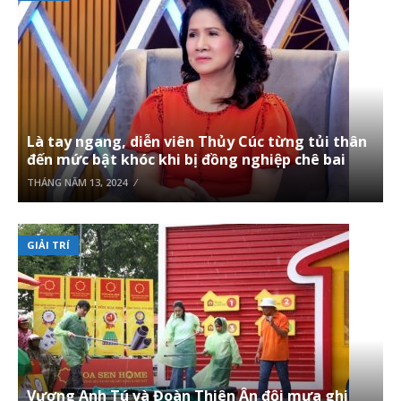
Là tay ngang, diễn viên Thủy Cúc từng tủi thân
đến mức bật khóc khi bị đồng nghiệp chê bai
THÁNG NĂM 13, 2024
GIẢI TRÍ
Vương Anh Tú và Đoàn Thiên Ân đội mưa ghi